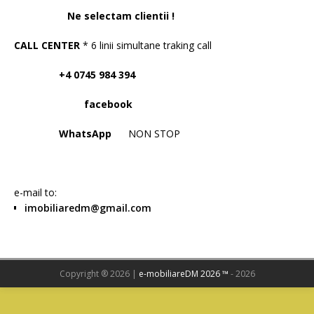
Ne selectam clientii !
CALL CENTER
* 6 linii simultane traking call
+4 0745 984 394
facebook
WhatsApp
NON STOP
e-mail to:
imobiliaredm@gmail.com
Copyright ® 2026 |
e-mobiliareDM 2026 ™
- 2026