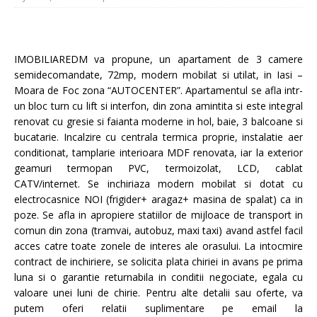
IMOBILIAREDM va propune, un apartament de 3 camere
semidecomandate, 72mp, modern mobilat si utilat, in Iasi –
Moara de Foc zona “AUTOCENTER”. Apartamentul se afla intr-
un bloc turn cu lift si interfon, din zona amintita si este integral
renovat cu gresie si faianta moderne in hol, baie, 3 balcoane si
bucatarie. Incalzire cu centrala termica proprie, instalatie aer
conditionat, tamplarie interioara MDF renovata, iar la exterior
geamuri termopan PVC, termoizolat, LCD, cablat
CATV/internet. Se inchiriaza modern mobilat si dotat cu
electrocasnice NOI (frigider+ aragaz+ masina de spalat) ca in
poze. Se afla in apropiere statiilor de mijloace de transport in
comun din zona (tramvai, autobuz, maxi taxi) avand astfel facil
acces catre toate zonele de interes ale orasului. La intocmire
contract de inchiriere, se solicita plata chiriei in avans pe prima
luna si o garantie returnabila in conditii negociate, egala cu
valoare unei luni de chirie. Pentru alte detalii sau oferte, va
putem oferi relatii suplimentare pe email la