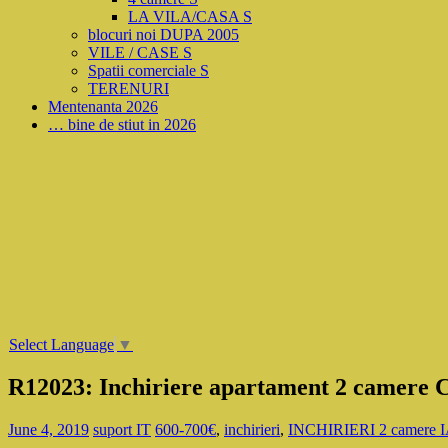
LA VILA/CASA S
blocuri noi DUPA 2005
VILE / CASE S
Spatii comerciale S
TERENURI
Mentenanta 2026
… bine de stiut in 2026
Select Language
▼
R12023: Inchiriere apartament 2 camere C
June 4, 2019
suport IT
600-700€
,
inchirieri
,
INCHIRIERI 2 camere 