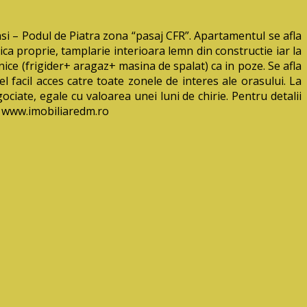
 – Podul de Piatra zona “pasaj CFR”. Apartamentul se afla
mica proprie, tamplarie interioara lemn din constructie iar la
ce (frigider+ aragaz+ masina de spalat) ca in poze. Se afla
 facil acces catre toate zonele de interes ale orasului.
La
gociate, egale cu valoarea unei luni de chirie. Pentru detalii
b www.imobiliaredm.ro