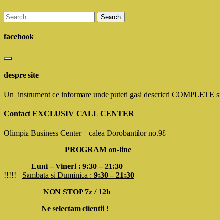
Search
for:
facebook
despre site
Un instrument de informare unde puteti gasi
descrieri COMPLETE 
Contact EXCLUSIV CALL CENTER
Olimpia Business Center – calea Dorobantilor no.98
PROGRAM on-line
Luni – Vineri : 9:30 – 21:30
!!!!!
Sambata si Duminica :
9:30 – 21:30
NON STOP 7z / 12h
Ne selectam clientii !