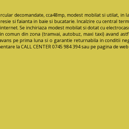
lar decomandate, cca48mp, modest mobilat si utilat, in Iasi
resie si faianta in baie si bucatarie. Incalzire cu central ter
ternet. Se inchiriaza modest mobilat si dotat cu electrocasni
in comun din zona (tramvai, autobuz, maxi taxi) avand astfel
n avans pe prima
luna si o garantie returnabila in conditii ne
limentare la CALL CENTER 0745 984 394 sau pe pagina de we