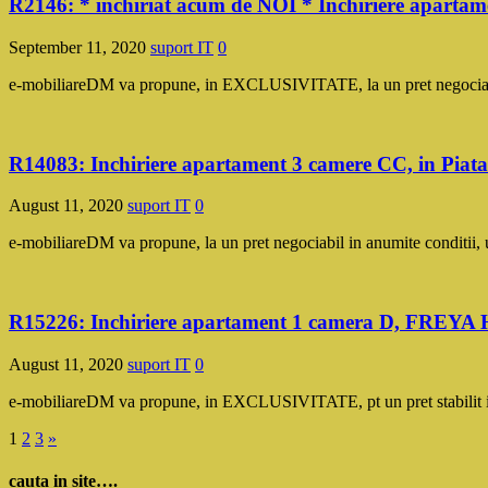
R2146: * inchiriat acum de NOI * Inchiriere aparta
September 11, 2020
suport IT
0
e-mobiliareDM va propune, in EXCLUSIVITATE, la un pret negociabil
R14083: Inchiriere apartament 3 camere CC, in Pia
August 11, 2020
suport IT
0
e-mobiliareDM va propune, la un pret negociabil in anumite conditii, 
R15226: Inchiriere apartament 1 camera D, FRE
August 11, 2020
suport IT
0
e-mobiliareDM va propune, in EXCLUSIVITATE, pt un pret stabilit i
Posts
1
2
3
»
pagination
cauta in site….