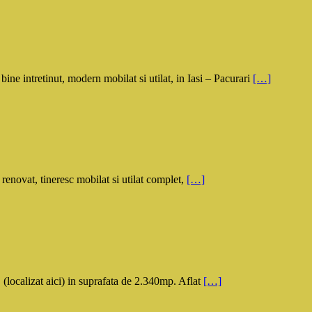
ntretinut, modern mobilat si utilat, in Iasi – Pacurari
[…]
novat, tineresc mobilat si utilat complet,
[…]
ocalizat aici) in suprafata de 2.340mp. Aflat
[…]