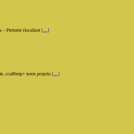
 Pietrarie (localizat
[…]
ate, cca86mp+ teren propriu
[…]