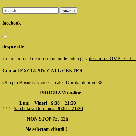
Search
for:
facebook
despre site
Un instrument de informare unde puteti gasi
descrieri COMPLETE 
Contact EXCLUSIV CALL CENTER
Olimpia Business Center – calea Dorobantilor no.98
PROGRAM on-line
Luni – Vineri : 9:30 – 21:30
!!!!!
Sambata si Duminica :
9:30 – 21:30
NON STOP 7z / 12h
Ne selectam clientii !