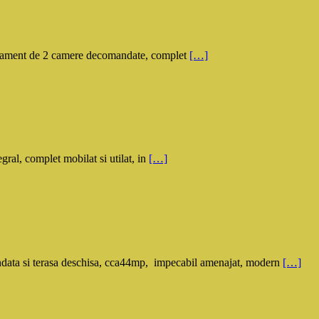
rtament de 2 camere decomandate, complet
[…]
al, complet mobilat si utilat, in
[…]
ata si terasa deschisa, cca44mp, impecabil amenajat, modern
[…]