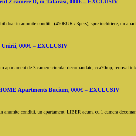
ment 2 camere D, in Tatarasi, 000€ – EXCLUSIV
 doar in anumite conditii (450EUR / 3pers), spre inchiriere, un apa
ta Unirii, 000€ – EXCLUSIV
un apartament de 3 camere circular decomandate, cca70mp, renovat integr
YA HOME Apartments Bucium, 000€ – EXCLUSIV
n anumite conditii, un apartament LIBER acum. cu 1 camera decomand