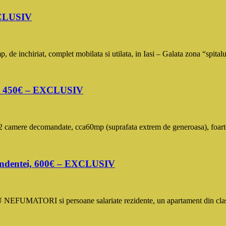
EXCLUSIV
inchiriat, complet mobilata si utilata, in Iasi – Galata zona “spitalu
ea, 450€ – EXCLUSIV
re decomandate, cca60mp (suprafata extrem de generoasa), foarte bine
pendentei, 600€ – EXCLUSIV
MATORI si persoane salariate rezidente, un apartament din clasa