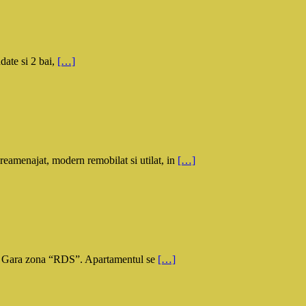
ate si 2 bai,
[…]
amenajat, modern remobilat si utilat, in
[…]
i – Gara zona “RDS”. Apartamentul se
[…]