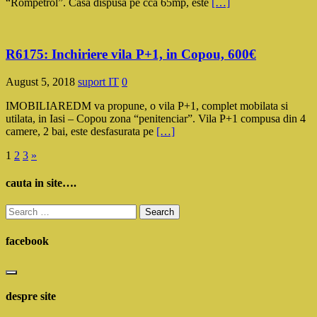
“Rompetrol”. Casa dispusa pe cca 65mp, este
[…]
R6175: Inchiriere vila P+1, in Copou, 600€
August 5, 2018
suport IT
0
IMOBILIAREDM va propune, o vila P+1, complet mobilata si
utilata, in Iasi – Copou zona “penitenciar”. Vila P+1 compusa din 4
camere, 2 bai, este desfasurata pe
[…]
Posts
1
2
3
»
pagination
cauta in site….
Search
for:
facebook
despre site