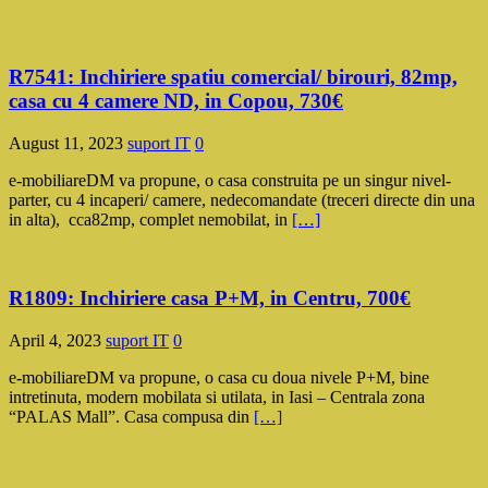
R7541: Inchiriere spatiu comercial/ birouri, 82mp,
casa cu 4 camere ND, in Copou, 730€
August 11, 2023
suport IT
0
e-mobiliareDM va propune, o casa construita pe un singur nivel-
parter, cu 4 incaperi/ camere, nedecomandate (treceri directe din una
in alta), cca82mp, complet nemobilat, in
[…]
R1809: Inchiriere casa P+M, in Centru, 700€
April 4, 2023
suport IT
0
e-mobiliareDM va propune, o casa cu doua nivele P+M, bine
intretinuta, modern mobilata si utilata, in Iasi – Centrala zona
“PALAS Mall”. Casa compusa din
[…]