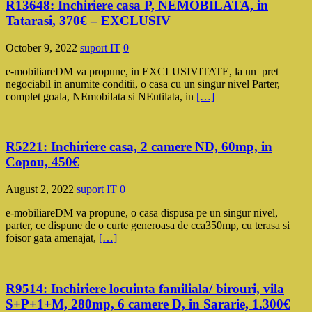
R13648: Inchiriere casa P, NEMOBILATA, in
Tatarasi, 370€ – EXCLUSIV
October 9, 2022
suport IT
0
e-mobiliareDM va propune, in EXCLUSIVITATE, la un pret
negociabil in anumite conditii, o casa cu un singur nivel Parter,
complet goala, NEmobilata si NEutilata, in
[…]
R5221: Inchiriere casa, 2 camere ND, 60mp, in
Copou, 450€
August 2, 2022
suport IT
0
e-mobiliareDM va propune, o casa dispusa pe un singur nivel,
parter, ce dispune de o curte generoasa de cca350mp, cu terasa si
foisor gata amenajat,
[…]
R9514: Inchiriere locuinta familiala/ birouri, vila
S+P+1+M, 280mp, 6 camere D, in Sararie, 1.300€