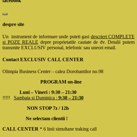
facebook
despre site
Un instrument de informare unde puteti gasi
descrieri COMPLETE
si POZE REALE
depre proprietatile cautate de dv. Detalii putem
transmite EXCLUSIV personal, telefonic sau uneori email.
Contact EXCLUSIV CALL CENTER
Olimpia Business Center – calea Dorobantilor no.98
PROGRAM on-line
Luni – Vineri : 9:30 – 21:30
!!!!!
Sambata si Duminica :
9:30 – 21:30
NON STOP 7z / 12h
Ne selectam clientii !
CALL CENTER
* 6 linii simultane traking call