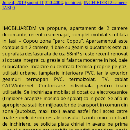
June 4, 2019
suport IT
350-400€
,
inchirieri
,
INCHIRIERI 2 camere
IASI
0
IMOBILIAREDM va propune, apartament de 2 camere
decomante, recent reamenajat, complet mobilat si utilata
in Iasi – Copou zona “parc Copou”. Apartamentul este
compus din 2 camere, 1 baie cu geam si bucatarie; este cu
suprafata desfasurata de cca 58mP si este recent renovat
si dotata integral cu gresie si faianta moderne in hol, baie
si bucatarie. Incalzire cu centrala termica proprie pe gaz,
utilitati urbane, tamplarie interioara PVC, iar la exterior
geamuri termopan PVC, termoizolat, TV, cablat
CATV/internet. Contorizare individuala pentru toate
utilitatile. Se inchiriaza mobilat si dotat cu electrocasnice
(frigider+ aragaz+ masina de spalat) ca in poze. Se afla in
apropierea statiilor mijloacelor de transport in comun din
zona (autobuz, maxi taxi) avand astfel facil acces catre
toate zonele de interes ale orasului. La intocmire contract
de inchiriere, se solicita plata chiriei in avans pe prima