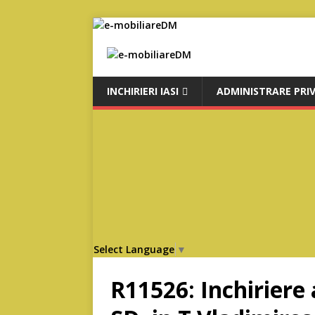
INCHIRIERI IASI
ADMINISTRARE PRI
Select Language
▼
R11526: Inchirier