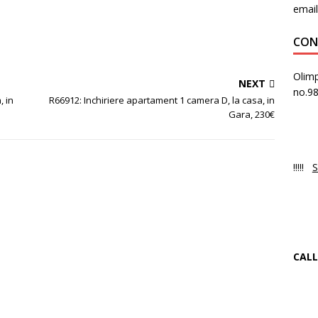
email
CON
Olimp
NEXT
no.9
, in
R66912: Inchiriere apartament 1 camera D, la casa, in
Gara, 230€
PR
Luni
!!!!!
S
NO
Ne 
CALL
+4
f