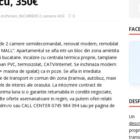
cu, 350€
,
inchirieri
,
INCHIRIERI 2 camere IASI
0
FAC
de 2 camere semidecomandat, renovat modern, remobilat
US MALL”. Apartamentul se afla intr-un bloc din zona amintita
si bucatarie. Incalzire cu centrala termica proprie, tamplarie
opan PVC, termoizolat, CATV/internet. Se inchiriaza modern
+ masina de spalat) ca in poze. Se afla in imediata
ace de transport in comun din zona (tramvai, autobuz, maxi
ele de interes ale orasului. La intocmire contract de
e prima luna si o garantie returnabila in conditii negociate,
alte oferte asemanatoare in regim, va putem oferi relatii
DESP
iaredm.ro sau CALL CENTER 0745 984 394 sau pe pagina de
Un i
desc
prop
trans