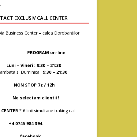
.
TACT EXCLUSIV CALL CENTER
ia Business Center – calea Dorobantilor
8
OGRAM on-line
 – Vineri : 9:30 – 21:30
ambata si Duminica :
9:30 – 21:30
N STOP 7z / 12h
selectam clientii !
 CENTER
* 6 linii simultane traking call
 0745 984 394
acebook