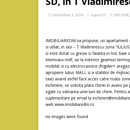
SD, in T Vladimires
December 3, 2018
suport IT
300-350€
IMOBILIAREDM va propune, un apartament 
si utilat, in Iasi – T Vladimirescu zona “IULI
si este dotat cu gresie si faianta in hol, baie 
interioara mdf, iar la exterior geamuri term
mobilat si cu electrocasnice (frigider+ aragaz
apropiere Iulius MALL si a statiilor de mijlo
taxi) avand astfel facil acces catre toate zon
inchiriere, se solicita plata chiriei in avans p
egale cu valoarea unei luni de chirie. Pentru 
suplimentare pe email la inchirieri@imobil
web www.imobiliaredm.ro
no images were found