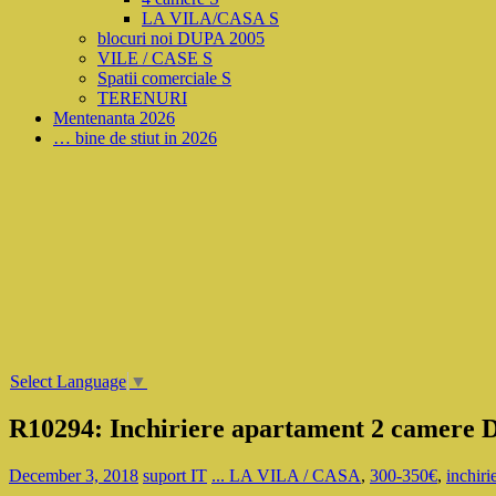
LA VILA/CASA S
blocuri noi DUPA 2005
VILE / CASE S
Spatii comerciale S
TERENURI
Mentenanta 2026
… bine de stiut in 2026
Select Language
▼
R10294: Inchiriere apartament 2 camere D,
December 3, 2018
suport IT
... LA VILA / CASA
,
300-350€
,
inchirie