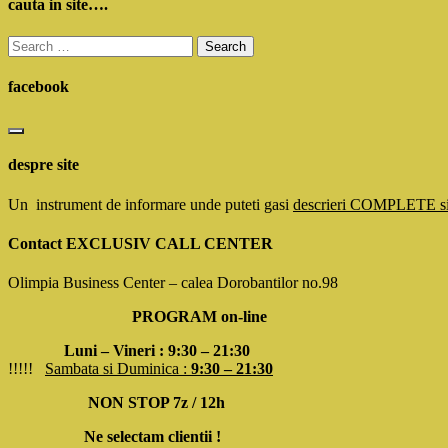
cauta in site….
Search
for:
facebook
despre site
Un instrument de informare unde puteti gasi
descrieri COMPLETE 
Contact EXCLUSIV CALL CENTER
Olimpia Business Center – calea Dorobantilor no.98
PROGRAM on-line
Luni – Vineri : 9:30 – 21:30
!!!!!
Sambata si Duminica :
9:30 – 21:30
NON STOP 7z / 12h
Ne selectam clientii !