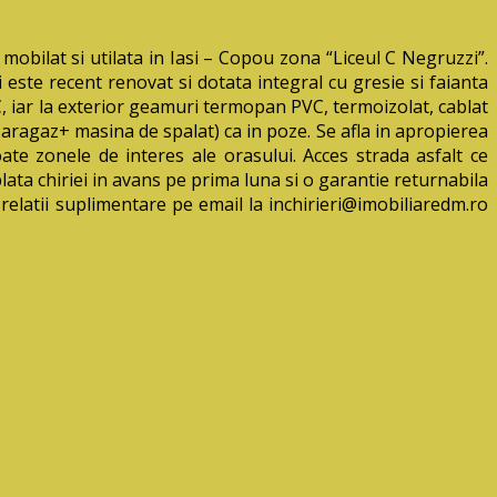
lat si utilata in Iasi – Copou zona “Liceul C Negruzzi”.
este recent renovat si dotata integral cu gresie si faianta
VC, iar la exterior geamuri termopan PVC, termoizolat, cablat
+ aragaz+ masina de spalat) ca in poze. Se afla in apropierea
oate zonele de interes ale orasului. Acces strada asfalt ce
plata chiriei in avans pe prima luna si o garantie returnabila
relatii suplimentare pe email la inchirieri@imobiliaredm.ro