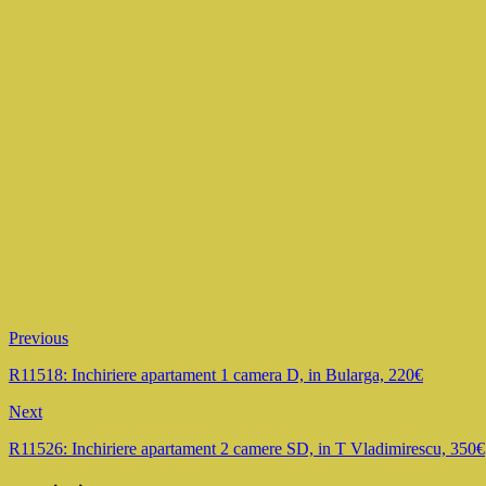
Previous
R11518: Inchiriere apartament 1 camera D, in Bularga, 220€
Next
R11526: Inchiriere apartament 2 camere SD, in T Vladimirescu, 350€