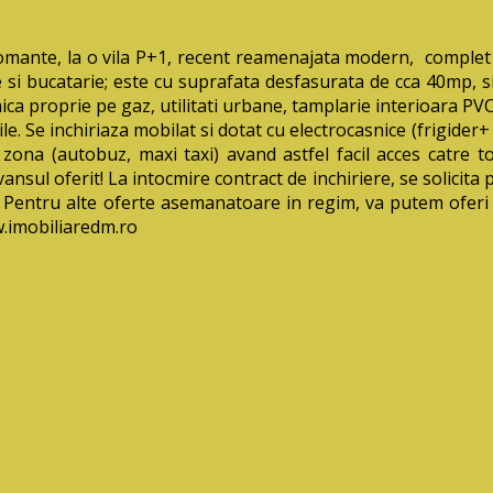
te, la o vila P+1, recent reamenajata modern, complet mobi
si bucatarie; este cu suprafata desfasurata de cca 40mp, si 
mica proprie pe gaz, utilitati urbane, tamplarie interioara P
le. Se inchiriaza mobilat si dotat cu electrocasnice (frigider
 zona (autobuz, maxi taxi) avand astfel facil acces catre t
ansul oferit! La intocmire contract de inchiriere, se solicita 
ie. Pentru alte oferte asemanatoare in regim, va putem oferi 
.imobiliaredm.ro