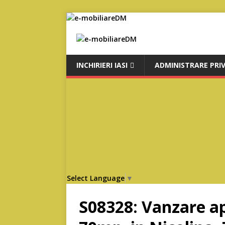
INCHIRIERI IASI
ADMINISTRARE PRI
Select Language
▼
S08328: Vanzare a