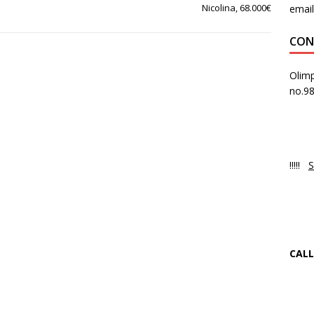
Nicolina, 68.000€
email
CON
Olimp
no.9
PR
Luni
!!!!!
S
NO
Ne 
CALL
+4
f