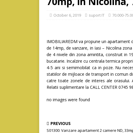
70mp, in Nicolina,
October 6, 2019
suport IT
70.000-75.0
IMOBILIAREDM va propune un apartament de
de 14mp, de vanzare, in Iasi – Nicolina zona 
de 4 nivele din zona amintita, construit in 1
bucatarie. Incalzire cu centrala termica prop
4-5 ani si semimobilat ca in poze. Nu nece
statiilor de mijloace de transport in comun d
catre toate zonele de interes ale orasului. A
Relatii suplimentare la CALL CENTER 0745 9
no images were found
PREVIOUS
S01300: Vanzare apartament 2 camere ND, 33mp