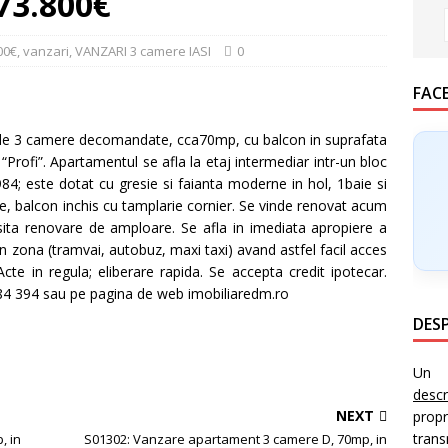
 73.800€
00€
,
vanzari
,
VANZARI 3 camere IASI
0
FAC
 3 camere decomandate, cca70mp, cu balcon in suprafata
“Profi”. Apartamentul se afla la etaj intermediar intr-un bloc
984; este dotat cu gresie si faianta moderne in hol, 1baie si
rie, balcon inchis cu tamplarie cornier. Se vinde renovat acum
sita renovare de amploare. Se afla in imediata apropiere a
in zona (tramvai, autobuz, maxi taxi) avand astfel facil acces
cte in regula; eliberare rapida. Se accepta credit ipotecar.
84 394 sau pe pagina de web imobiliaredm.ro
DESP
Un i
desc
NEXT
prop
trans
, in
S01302: Vanzare apartament 3 camere D, 70mp, in