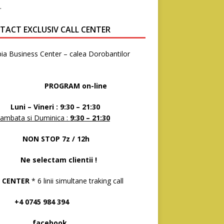
.
TACT EXCLUSIV CALL CENTER
ia Business Center – calea Dorobantilor
8
OGRAM on-line
 – Vineri : 9:30 – 21:30
ambata si Duminica :
9:30 – 21:30
N STOP 7z / 12h
selectam clientii !
 CENTER
* 6 linii simultane traking call
 0745 984 394
acebook