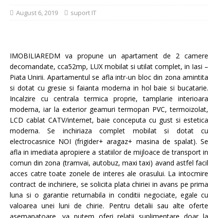
August 6, 2019
suport IT
IMOBILIAREDM va propune un apartament de 2 camere
decomandate, cca52mp, LUX mobilat si utilat complet, in Iasi –
Piata Unirii. Apartamentul se afla intr-un bloc din zona amintita
si dotat cu gresie si faianta moderna in hol baie si bucatarie.
Incalzire cu centrala termica proprie, tamplarie interioara
moderna, iar la exterior geamuri termopan PVC, termoizolat,
LCD cablat CATV/internet, baie conceputa cu gust si estetica
moderna. Se inchiriaza complet mobilat si dotat cu
electrocasnice NOI (frigider+ aragaz+ masina de spalat). Se
afla in imediata apropiere a statiilor de mijloace de transport in
comun din zona (tramvai, autobuz, maxi taxi) avand astfel facil
acces catre toate zonele de interes ale orasului. La intocmire
contract de inchiriere, se solicita plata chiriei in avans pe prima
luna si o garantie returnabila in conditii negociate, egale cu
valoarea unei luni de chirie. Pentru detalii sau alte oferte
asemanatoare, va putem oferi relatii suplimentare doar la