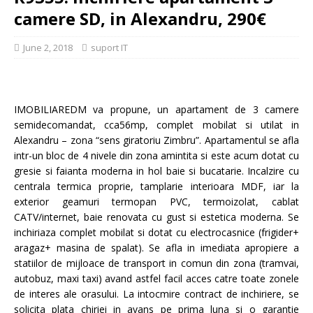
camere SD, in Alexandru, 290€
June 2, 2018
suport IT
IMOBILIAREDM va propune, un apartament de 3 camere
semidecomandat, cca56mp, complet mobilat si utilat in
Alexandru – zona “sens giratoriu Zimbru”. Apartamentul se afla
intr-un bloc de 4 nivele din zona amintita si este acum dotat cu
gresie si faianta moderna in hol baie si bucatarie. Incalzire cu
centrala termica proprie, tamplarie interioara MDF, iar la
exterior geamuri termopan PVC, termoizolat, cablat
CATV/internet, baie renovata cu gust si estetica moderna. Se
inchiriaza complet mobilat si dotat cu electrocasnice (frigider+
aragaz+ masina de spalat). Se afla in imediata apropiere a
statiilor de mijloace de transport in comun din zona (tramvai,
autobuz, maxi taxi) avand astfel facil acces catre toate zonele
de interes ale orasului. La intocmire contract de inchiriere, se
solicita plata chiriei in avans pe prima luna si o garantie