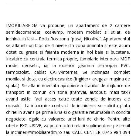
IMOBILIAREDM va propune, un apartament de 2 camere
semidecomandat, cca48mp, modern mobilat si utilat, de
inchiriat in Iasi – Podu Ros zona “pasaj Nicolina”. Apartamentul
se afla intr-un bloc de 4 nivele din zona amintita si este acum
dotat cu gresie si faianta moderna in hol baie si bucatarie.
Incalzire cu centrala termica proprie, tamplarie interioara MDF
model deosebit, iar la exterior geamuri termopan PVC,
termoizolat, cablat CATV/internet. Se inchiriaza complet
mobilat si dotat cu electrocasnice (frigider+ aragaz+ masina de
spalat). Se afla in imediata apropiere a statiilor de mijloace de
transport in comun din zona (tramvai, autobuz, maxi taxi)
avand astfel facil acces catre toate zonele de interes ale
orasului. La intocmire contract de inchiriere, se solicita plata
chiriei in avans pe prima luna si o garantie returnabila in conditii
negociate, egale cu valoarea unei luni de chirie. Pentru alte
oferte EXCLUSIVE, va putem oferi relatii suplimentare pe email
la inchirieri@imobiliaredm.ro sau CALL CENTER 0745 984 394