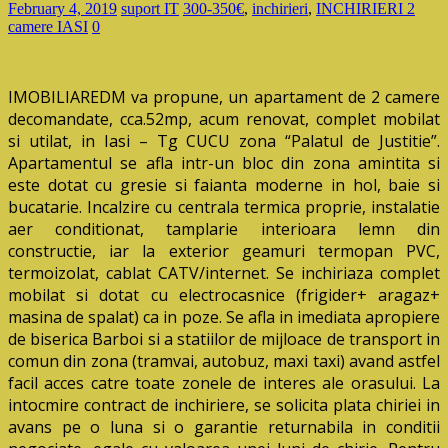
February 4, 2019
suport IT
300-350€
,
inchirieri
,
INCHIRIERI 2
camere IASI
0
IMOBILIAREDM va propune, un apartament de 2 camere
decomandate, cca.52mp, acum renovat, complet mobilat
si utilat, in Iasi – Tg CUCU zona “Palatul de Justitie”.
Apartamentul se afla intr-un bloc din zona amintita si
este dotat cu gresie si faianta moderne in hol, baie si
bucatarie. Incalzire cu centrala termica proprie, instalatie
aer conditionat, tamplarie interioara lemn din
constructie, iar la exterior geamuri termopan PVC,
termoizolat, cablat CATV/internet. Se inchiriaza complet
mobilat si dotat cu electrocasnice (frigider+ aragaz+
masina de spalat) ca in poze. Se afla in imediata apropiere
de biserica Barboi si a statiilor de mijloace de transport in
comun din zona (tramvai, autobuz, maxi taxi) avand astfel
facil acces catre toate zonele de interes ale orasului. La
intocmire contract de inchiriere, se solicita plata chiriei in
avans pe o luna si o garantie returnabila in conditii