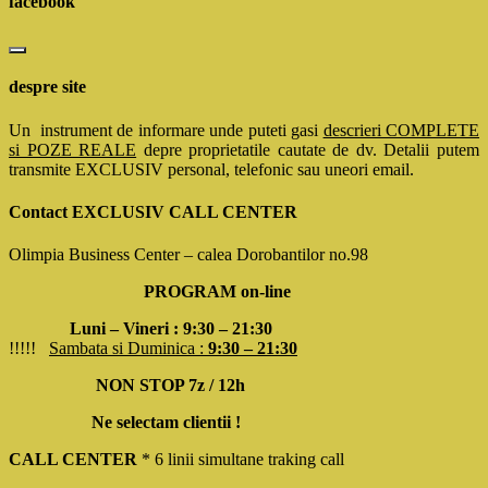
facebook
despre site
Un instrument de informare unde puteti gasi
descrieri COMPLETE
si POZE REALE
depre proprietatile cautate de dv. Detalii putem
transmite EXCLUSIV personal, telefonic sau uneori email.
Contact EXCLUSIV CALL CENTER
Olimpia Business Center – calea Dorobantilor no.98
PROGRAM on-line
Luni – Vineri : 9:30 – 21:30
!!!!!
Sambata si Duminica :
9:30 – 21:30
NON STOP 7z / 12h
Ne selectam clientii !
CALL CENTER
* 6 linii simultane traking call