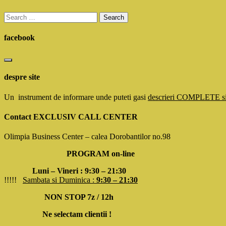
Search
for:
facebook
despre site
Un instrument de informare unde puteti gasi
descrieri COMPLETE 
Contact EXCLUSIV CALL CENTER
Olimpia Business Center – calea Dorobantilor no.98
PROGRAM on-line
Luni – Vineri : 9:30 – 21:30
!!!!!
Sambata si Duminica :
9:30 – 21:30
NON STOP 7z / 12h
Ne selectam clientii !