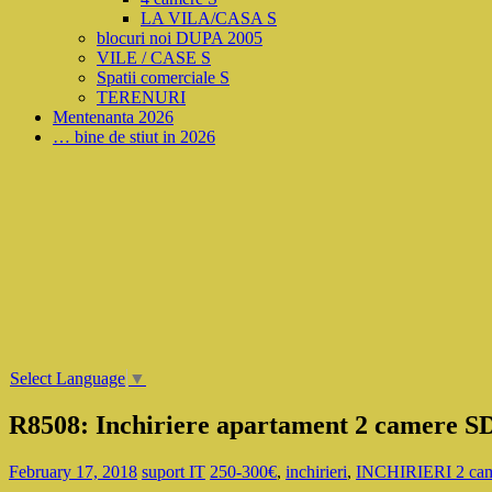
LA VILA/CASA S
blocuri noi DUPA 2005
VILE / CASE S
Spatii comerciale S
TERENURI
Mentenanta 2026
… bine de stiut in 2026
Select Language
▼
R8508: Inchiriere apartament 2 camere SD,
February 17, 2018
suport IT
250-300€
,
inchirieri
,
INCHIRIERI 2 cam