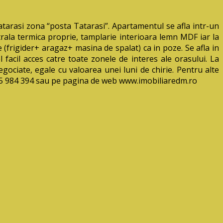
rasi zona “posta Tatarasi”. Apartamentul se afla intr-un
ntrala termica proprie, tamplarie interioara lemn MDF iar la
(frigider+ aragaz+ masina de spalat) ca in poze. Se afla in
facil acces catre toate zonele de interes ale orasului.
La
egociate, egale cu valoarea unei luni de chirie. Pentru alte
745 984 394 sau pe pagina de web www.imobiliaredm.ro