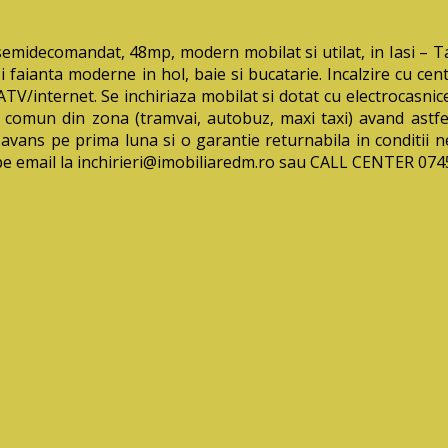
decomandat, 48mp, modern mobilat si utilat, in Iasi – Tata
si faianta moderne in hol, baie si bucatarie. Incalzire cu ce
V/internet. Se inchiriaza mobilat si dotat cu electrocasnice 
 comun din zona (tramvai, autobuz, maxi taxi) avand astfel 
in avans pe prima
luna si o garantie returnabila in conditii n
 pe email la inchirieri@imobiliaredm.ro sau CALL CENTER 0