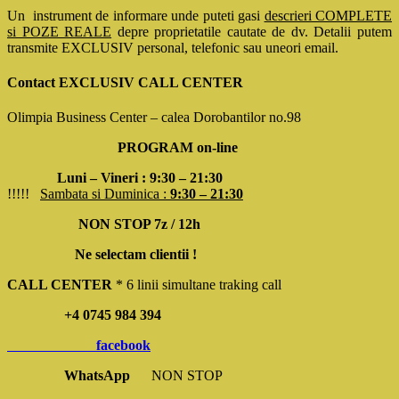
Un instrument de informare unde puteti gasi
descrieri COMPLETE
si POZE REALE
depre proprietatile cautate de dv. Detalii putem
transmite EXCLUSIV personal, telefonic sau uneori email.
Contact EXCLUSIV CALL CENTER
Olimpia Business Center – calea Dorobantilor no.98
PROGRAM on-line
Luni – Vineri : 9:30 – 21:30
!!!!!
Sambata si Duminica :
9:30 – 21:30
NON STOP 7z / 12h
Ne selectam clientii !
CALL CENTER
* 6 linii simultane traking call
+4 0745 984 394
facebook
WhatsApp
NON STOP