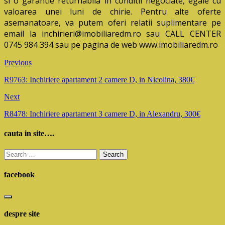
si o garantie returnabila in conditii negociate, egale cu
valoarea unei luni de chirie. Pentru alte oferte
asemanatoare, va putem oferi relatii suplimentare pe
email la inchirieri@imobiliaredm.ro sau CALL CENTER
0745 984 394 sau pe pagina de web www.imobiliaredm.ro
Previous
R9763: Inchiriere apartament 2 camere D, in Nicolina, 380€
Next
R8478: Inchiriere apartament 3 camere D, in Alexandru, 300€
cauta in site….
Search
for:
facebook
despre site