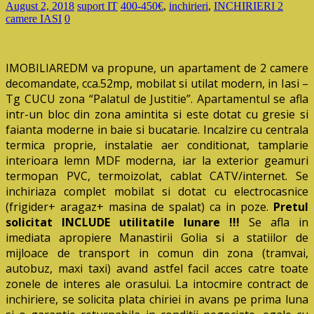
August 2, 2018
suport IT
400-450€
,
inchirieri
,
INCHIRIERI 2
camere IASI
0
IMOBILIAREDM va propune, un apartament de 2 camere
decomandate, cca.52mp, mobilat si utilat modern, in Iasi –
Tg CUCU zona “Palatul de Justitie”. Apartamentul se afla
intr-un bloc din zona amintita si este dotat cu gresie si
faianta moderne in baie si bucatarie. Incalzire cu centrala
termica proprie, instalatie aer conditionat, tamplarie
interioara lemn MDF moderna, iar la exterior geamuri
termopan PVC, termoizolat, cablat CATV/internet. Se
inchiriaza complet mobilat si dotat cu electrocasnice
(frigider+ aragaz+ masina de spalat) ca in poze.
Pretul
solicitat INCLUDE utilitatile lunare !!!
Se afla in
imediata apropiere Manastirii Golia si a statiilor de
mijloace de transport in comun din zona (tramvai,
autobuz, maxi taxi) avand astfel facil acces catre toate
zonele de interes ale orasului. La intocmire contract de
inchiriere, se solicita plata chiriei in avans pe prima luna