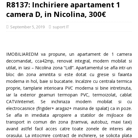
R8137: Inchiriere apartament 1
camera D, in Nicolina, 300€
September 5, 2019
suport IT
IMOBILIAREDM va propune, un apartament de 1 camera
decomandat, cca42mp, renovat integral, modern mobilat si
utilat, in Iasi – Nicolina zona “Lidl”. Apartamentul se afla intr-un
bloc din zona amintita si este dotat cu gresie si faianta
moderna in hol, baie si bucatarie. Incalzire cu centrala termica
proprie, tamplarie interioara PVC moderna si bine intretinuta,
iar la exterior geamuri termopan PVC, termoizolat, cablat
CATV/internet. Se inchiriaza modern mobilat si cu
electrocasnice (frigider+ aragaz+ masina de spalat) ca in poze.
Se afla in imediata apropiere a statiilor de mijloace de
transport in comun din zona (tramvai, autobuz, maxi taxi)
avand astfel facil acces catre toate zonele de interes ale
orasului. La intocmire contract de inchiriere, se solicita plata