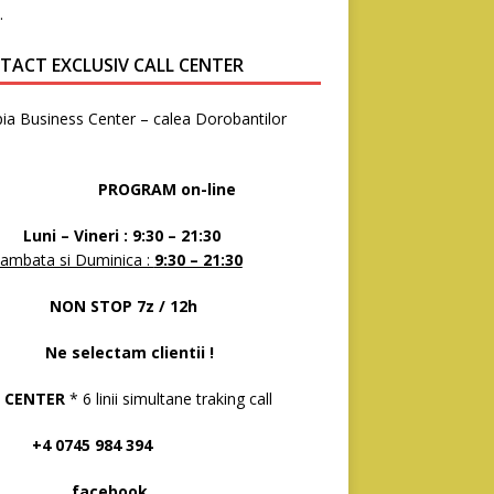
.
TACT EXCLUSIV CALL CENTER
ia Business Center – calea Dorobantilor
8
OGRAM on-line
 – Vineri : 9:30 – 21:30
ambata si Duminica :
9:30 – 21:30
N STOP 7z / 12h
selectam clientii !
 CENTER
* 6 linii simultane traking call
 0745 984 394
acebook