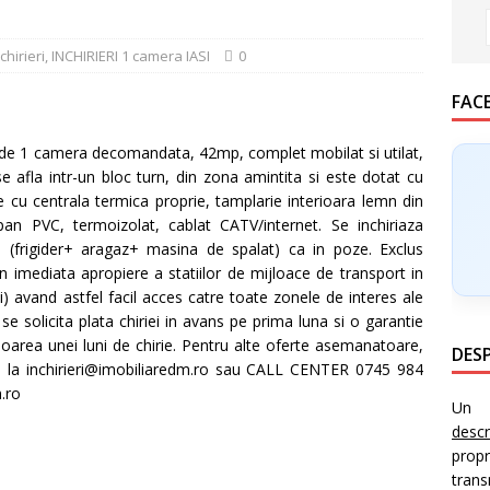
chirieri
,
INCHIRIERI 1 camera IASI
0
FAC
 1 camera decomandata, 42mp, complet mobilat si utilat,
e afla intr-un bloc turn, din zona amintita si este dotat cu
ire cu centrala termica proprie, tamplarie interioara lemn din
pan PVC, termoizolat, cablat CATV/internet. Se inchiriaza
 (frigider+ aragaz+ masina de spalat) ca in poze. Exclus
 imediata apropiere a statiilor de mijloace de transport in
 avand astfel facil acces catre toate zonele de interes ale
 se solicita plata chiriei in avans pe prima luna si o garantie
aloarea unei luni de chirie. Pentru alte oferte asemanatoare,
DESP
il la inchirieri@imobiliaredm.ro sau CALL CENTER 0745 984
.ro
Un i
desc
prop
trans