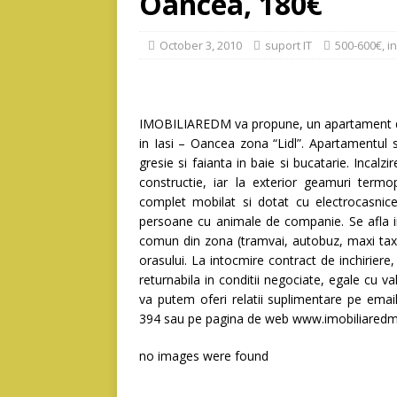
Oancea, 180€
October 3, 2010
suport IT
500-600€
,
in
IMOBILIAREDM va propune, un apartament de
in Iasi – Oancea zona “Lidl”. Apartamentul s
gresie si faianta in baie si bucatarie. Incalz
constructie, iar la exterior geamuri termo
complet mobilat si dotat cu electrocasnice
persoane cu animale de companie. Se afla in
comun din zona (tramvai, autobuz, maxi taxi)
orasului. La intocmire contract de inchiriere,
returnabila in conditii negociate, egale cu v
va putem oferi relatii suplimentare pe ema
394 sau pe pagina de web www.imobiliaredm
no images were found