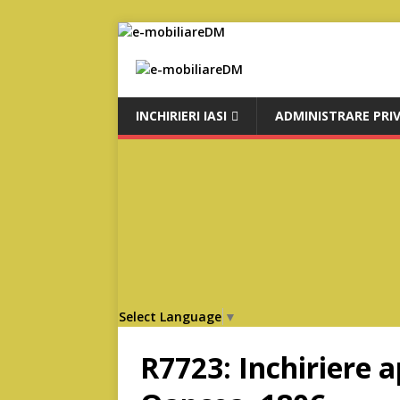
INCHIRIERI IASI
ADMINISTRARE PRI
Select Language
▼
R7723: Inchiriere 