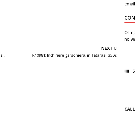
email
CON
Olimp
no.9
NEXT
PR
si,
R10981: Inchiriere garsoniera, in Tatarasi, 350€
Luni
!!!!!
S
NO
Ne 
CALL
+4
f