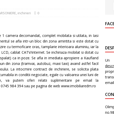
ARSONIERE
,
inchirieri
0
FAC
 camera decomandat, complet mobilata si utilata, in Iasi
tul se afla intr-un bloc din zona amintita si este dotat cu
alzire cu termoficare oras, tamplarie interioara aluminiu, iar la
DESP
LCD, cablat CATV/internet. Se inchiriaza mobilat si dotat cu
spalat) ca in poze. Se afla in imediata apropiere a Kaufland
Un i
mun din zona (tramvai, autobuz, maxi taxi) avand astfel facil
desc
ului. La intocmire contract de inchiriere, se solicita plata
prop
turnabila in conditii negociate, egale cu valoarea unei luni de
trans
re, va putem oferi relatii suplimentare pe email la
email
R 0745 984 394 sau pe pagina de web www.imobiliaredm.ro
CON
Olimp
no.9