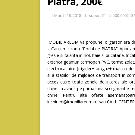
Piatra, 200€
March 18, 2018
suport IT
500-600€
,
G
IMOBILIAREDM va propune, o garsoniera de 1
– Cantemir zona “Podul de PiATRA”. Apartamen
gresie si faianta in hol, baie si bucatarie. Inc
exterior geamuri termopan PVC, termoizolat, 
electrocasnice (frigider+ aragaz+ masina de 
si a statiilor de mijloace de transport in co
acces catre toate zonele de interes ale oras
chiriei in avans pe prima luna si o garantie re
chirie. Pentru alte oferte asemanatoa
inchirieri@imobiliaredm.ro sau CALL CENTE