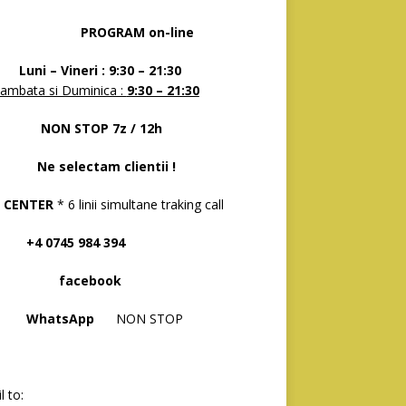
OGRAM on-line
 – Vineri : 9:30 – 21:30
ambata si Duminica :
9:30 – 21:30
N STOP 7z / 12h
selectam clientii !
 CENTER
* 6 linii simultane traking call
 0745 984 394
acebook
hatsApp
NON STOP
l to: