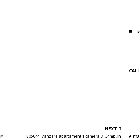
PR
Luni
!!!!!
S
NO
Ne 
CALL
+4
f
W
NEXT
e-mai
AM
S05044: Vanzare apartament 1 camera D, 34mp, in