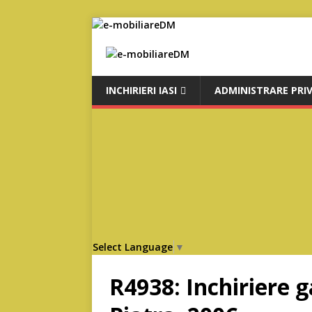
INCHIRIERI IASI
ADMINISTRARE PRI
Select Language
▼
R4938: Inchiriere g