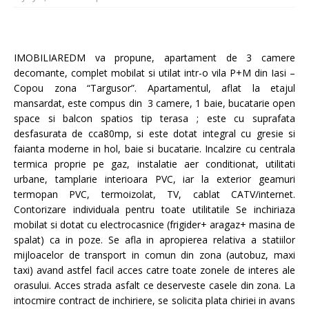
IMOBILIAREDM va propune, apartament de 3 camere
decomante, complet mobilat si utilat intr-o vila P+M din Iasi –
Copou zona “Targusor”. Apartamentul, aflat la etajul
mansardat, este compus din 3 camere, 1 baie, bucatarie open
space si balcon spatios tip terasa ; este cu suprafata
desfasurata de cca80mp, si este dotat integral cu gresie si
faianta moderne in hol, baie si bucatarie. Incalzire cu centrala
termica proprie pe gaz, instalatie aer conditionat, utilitati
urbane, tamplarie interioara PVC, iar la exterior geamuri
termopan PVC, termoizolat, TV, cablat CATV/internet.
Contorizare individuala pentru toate utilitatile Se inchiriaza
mobilat si dotat cu electrocasnice (frigider+ aragaz+ masina de
spalat) ca in poze. Se afla in apropierea relativa a statiilor
mijloacelor de transport in comun din zona (autobuz, maxi
taxi) avand astfel facil acces catre toate zonele de interes ale
orasului. Acces strada asfalt ce deserveste casele din zona. La
intocmire contract de inchiriere, se solicita plata chiriei in avans