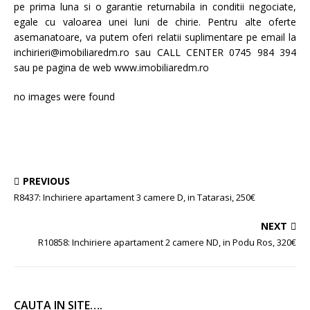
pe prima luna si o garantie returnabila in conditii negociate,
egale cu valoarea unei luni de chirie. Pentru alte oferte
asemanatoare, va putem oferi relatii suplimentare pe email la
inchirieri@imobiliaredm.ro sau CALL CENTER 0745 984 394
sau pe pagina de web www.imobiliaredm.ro
no images were found
PREVIOUS
R8437: Inchiriere apartament 3 camere D, in Tatarasi, 250€
NEXT
R10858: Inchiriere apartament 2 camere ND, in Podu Ros, 320€
CAUTA IN SITE….