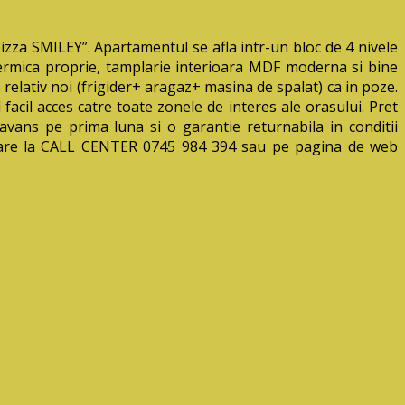
za SMILEY”. Apartamentul se afla intr-un bloc de 4 nivele
a termica proprie, tamplarie interioara MDF moderna si bine
relativ noi (frigider+ aragaz+ masina de spalat) ca in poze.
facil acces catre toate zonele de interes ale orasului. Pret
in avans pe prima luna si o garantie returnabila in conditii
entare la CALL CENTER 0745 984 394 sau pe pagina de web