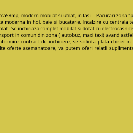
8mp, modern mobilat si utilat, in Iasi – Pacurari zona “piz
nta moderna in hol, baie si bucatarie. Incalzire cu central
lat. Se inchiriaza complet mobilat si dotat cu electrocasnice 
ansport in comun din zona ( autobuz, maxi taxi) avand astfel 
 intocmire contract de inchiriere, se solicita plata chiriei 
 alte oferte asemanatoare, va putem oferi relatii suplim