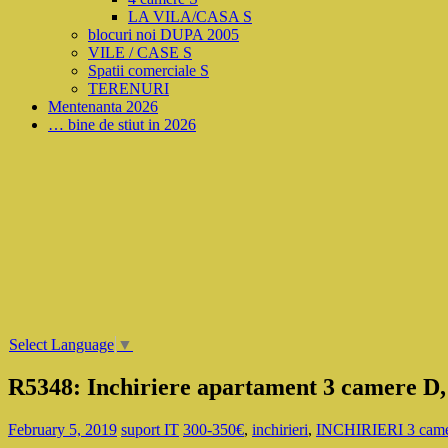
LA VILA/CASA S
blocuri noi DUPA 2005
VILE / CASE S
Spatii comerciale S
TERENURI
Mentenanta 2026
… bine de stiut in 2026
Select Language
▼
R5348: Inchiriere apartament 3 camere D, 
February 5, 2019
suport IT
300-350€
,
inchirieri
,
INCHIRIERI 3 came