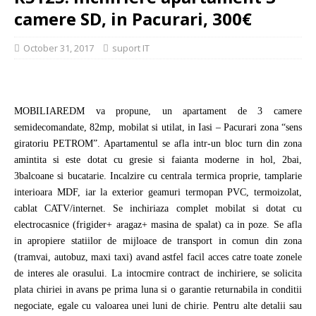
camere SD, in Pacurari, 300€
October 31, 2017
suport IT
MOBILIAREDM va propune, un apartament de 3 camere
semidecomandate, 82mp, mobilat si utilat, in Iasi – Pacurari zona “sens
giratoriu PETROM”. Apartamentul se afla intr-un bloc turn din zona
amintita si este dotat cu gresie si faianta moderne in hol, 2bai,
3balcoane si bucatarie. Incalzire cu centrala termica proprie, tamplarie
interioara MDF, iar la exterior geamuri termopan PVC, termoizolat,
cablat CATV/internet. Se inchiriaza complet mobilat si dotat cu
electrocasnice (frigider+ aragaz+ masina de spalat) ca in poze. Se afla
in apropiere statiilor de mijloace de transport in comun din zona
(tramvai, autobuz, maxi taxi) avand astfel facil acces catre toate zonele
de interes ale orasului. La intocmire contract de inchiriere, se solicita
plata chiriei in avans pe prima luna si o garantie returnabila in conditii
negociate, egale cu valoarea unei luni de chirie. Pentru alte detalii sau