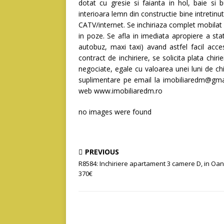
dotat cu gresie si faianta in hol, baie si b
interioara lemn din constructie bine intretin
CATV/internet. Se inchiriaza complet mobilat 
in poze. Se afla in imediata apropiere a sta
autobuz, maxi taxi) avand astfel facil acce
contract de inchiriere, se solicita plata chiri
negociate, egale cu valoarea unei luni de chi
suplimentare pe email la imobiliaredm@g
web www.imobiliaredm.ro
no images were found
PREVIOUS
R8584: Inchiriere apartament 3 camere D, in Oa
370€