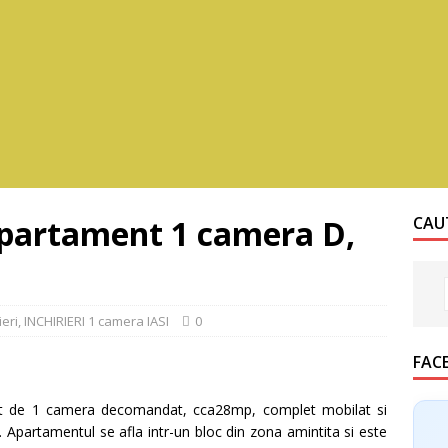
apartament 1 camera D,
CAUT
ieri
,
INCHIRIERI 1 camera IASI
0
FAC
 de 1 camera decomandat, cca28mp, complet mobilat si
t”. Apartamentul se afla intr-un bloc din zona amintita si este