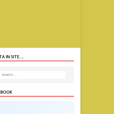
A IN SITE….
EBOOK