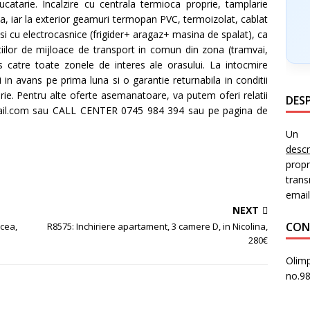
ucatarie. Incalzire cu centrala termioca proprie, tamplarie
uta, iar la exterior geamuri termopan PVC, termoizolat, cablat
si cu electrocasnice (frigider+ aragaz+ masina de spalat), ca
tiilor de mijloace de transport in comun din zona (tramvai,
s catre toate zonele de interes ale orasului. La intocmire
ei in avans pe prima luna si o garantie returnabila in conditii
rie. Pentru alte oferte asemanatoare, va putem oferi relatii
DESP
mail.com sau CALL CENTER 0745 984 394 sau pe pagina de
Un i
desc
prop
trans
email
NEXT
CON
ncea,
R8575: Inchiriere apartament, 3 camere D, in Nicolina,
280€
Olimp
no.9
PR