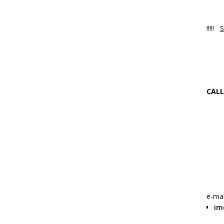
Luni
!!!!!
S
NO
Ne 
CALL
+4
f
W
e-mai
im