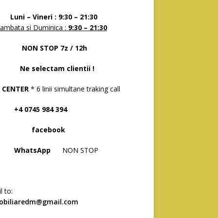
 – Vineri : 9:30 – 21:30
ambata si Duminica :
9:30 – 21:30
N STOP 7z / 12h
selectam clientii !
 CENTER
* 6 linii simultane traking call
 0745 984 394
acebook
hatsApp
NON STOP
l to:
obiliaredm@gmail.com