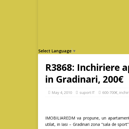
Select Language
▼
R3868: Inchiriere 
in Gradinari, 200€
May 4, 2010
suport IT
600-700€
,
inchir
IMOBILIAREDM va propune, un apartament
utilat, in Iasi – Gradinari zona “sala de spor