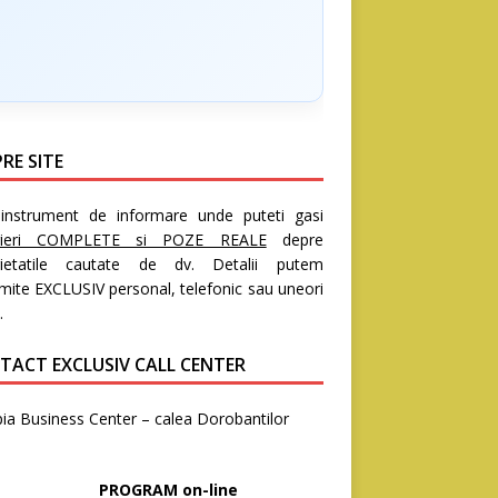
RE SITE
nstrument de informare unde puteti gasi
rieri COMPLETE si POZE REALE
depre
rietatile cautate de dv. Detalii putem
mite EXCLUSIV personal, telefonic sau uneori
.
TACT EXCLUSIV CALL CENTER
ia Business Center – calea Dorobantilor
8
OGRAM on-line