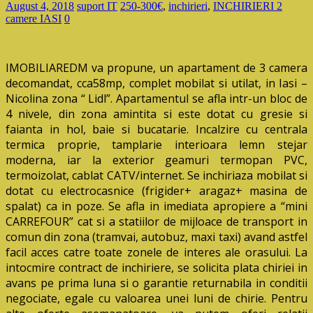
August 4, 2018
suport IT
250-300€
,
inchirieri
,
INCHIRIERI 2
camere IASI
0
IMOBILIAREDM va propune, un apartament de 3 camera
decomandat, cca58mp, complet mobilat si utilat, in Iasi –
Nicolina zona “ Lidl”. Apartamentul se afla intr-un bloc de
4 nivele, din zona amintita si este dotat cu gresie si
faianta in hol, baie si bucatarie. Incalzire cu centrala
termica proprie, tamplarie interioara lemn stejar
moderna, iar la exterior geamuri termopan PVC,
termoizolat, cablat CATV/internet. Se inchiriaza mobilat si
dotat cu electrocasnice (frigider+ aragaz+ masina de
spalat) ca in poze. Se afla in imediata apropiere a “mini
CARREFOUR” cat si a statiilor de mijloace de transport in
comun din zona (tramvai, autobuz, maxi taxi) avand astfel
facil acces catre toate zonele de interes ale orasului. La
intocmire contract de inchiriere, se solicita plata chiriei in
avans pe prima luna si o garantie returnabila in conditii
negociate, egale cu valoarea unei luni de chirie. Pentru