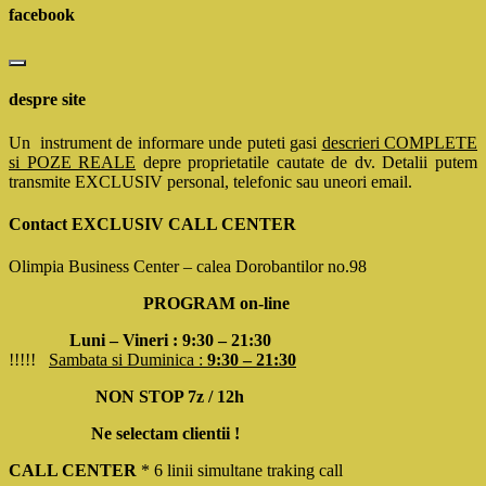
facebook
despre site
Un instrument de informare unde puteti gasi
descrieri COMPLETE
si POZE REALE
depre proprietatile cautate de dv. Detalii putem
transmite EXCLUSIV personal, telefonic sau uneori email.
Contact EXCLUSIV CALL CENTER
Olimpia Business Center – calea Dorobantilor no.98
PROGRAM on-line
Luni – Vineri : 9:30 – 21:30
!!!!!
Sambata si Duminica :
9:30 – 21:30
NON STOP 7z / 12h
Ne selectam clientii !
CALL CENTER
* 6 linii simultane traking call