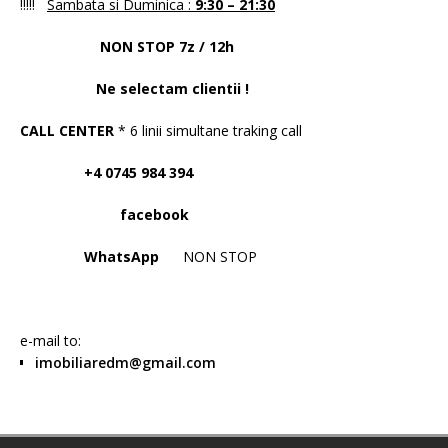
!!!!!
Sambata si Duminica :
9:30 – 21:30
NON STOP 7z / 12h
Ne selectam clientii !
CALL CENTER
* 6 linii simultane traking call
+4 0745 984 394
facebook
WhatsApp
NON STOP
e-mail to:
imobiliaredm@gmail.com