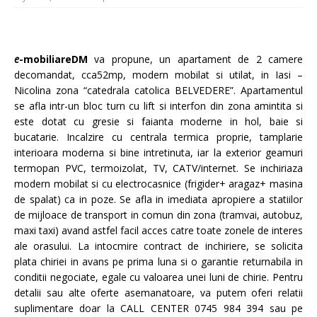
e
-mobiliareDM
va propune, un apartament de 2 camere
decomandat, cca52mp, modern mobilat si utilat, in Iasi –
Nicolina zona “catedrala catolica BELVEDERE”. Apartamentul
se afla intr-un bloc turn cu lift si interfon din zona amintita si
este dotat cu gresie si faianta moderne in hol, baie si
bucatarie. Incalzire cu centrala termica proprie, tamplarie
interioara moderna si bine intretinuta, iar la exterior geamuri
termopan PVC, termoizolat, TV, CATV/internet. Se inchiriaza
modern mobilat si cu electrocasnice (frigider+ aragaz+ masina
de spalat) ca in poze. Se afla in imediata apropiere a statiilor
de mijloace de transport in comun din zona (tramvai, autobuz,
maxi taxi) avand astfel facil acces catre toate zonele de interes
ale orasului. La intocmire contract de inchiriere, se solicita
plata chiriei in avans pe prima luna si o garantie returnabila in
conditii negociate, egale cu valoarea unei luni de chirie. Pentru
detalii sau alte oferte asemanatoare, va putem oferi relatii
suplimentare doar la CALL CENTER 0745 984 394 sau pe