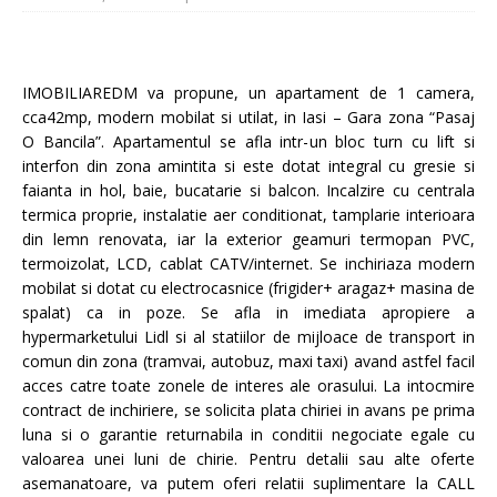
IMOBILIAREDM va propune, un apartament de 1 camera,
cca42mp, modern mobilat si utilat, in Iasi – Gara zona “Pasaj
O Bancila”. Apartamentul se afla intr-un bloc turn cu lift si
interfon din zona amintita si este dotat integral cu gresie si
faianta in hol, baie, bucatarie si balcon. Incalzire cu centrala
termica proprie, instalatie aer conditionat, tamplarie interioara
din lemn renovata, iar la exterior geamuri termopan PVC,
termoizolat, LCD, cablat CATV/internet. Se inchiriaza modern
mobilat si dotat cu electrocasnice (frigider+ aragaz+ masina de
spalat) ca in poze. Se afla in imediata apropiere a
hypermarketului Lidl si al statiilor de mijloace de transport in
comun din zona (tramvai, autobuz, maxi taxi) avand astfel facil
acces catre toate zonele de interes ale orasului. La intocmire
contract de inchiriere, se solicita plata chiriei in avans pe prima
luna si o garantie returnabila in conditii negociate egale cu
valoarea unei luni de chirie. Pentru detalii sau alte oferte
asemanatoare, va putem oferi relatii suplimentare la CALL