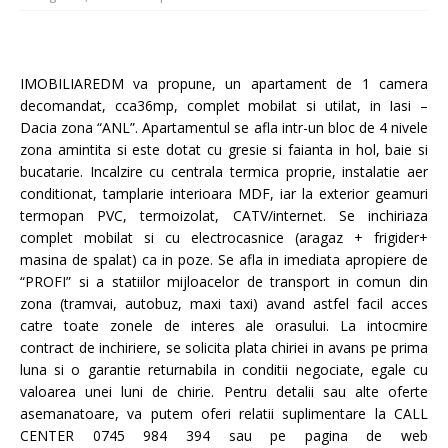
IMOBILIAREDM va propune, un apartament de 1 camera
decomandat, cca36mp, complet mobilat si utilat, in Iasi –
Dacia zona “ANL”. Apartamentul se afla intr-un bloc de 4 nivele
zona amintita si este dotat cu gresie si faianta in hol, baie si
bucatarie. Incalzire cu centrala termica proprie, instalatie aer
conditionat, tamplarie interioara MDF, iar la exterior geamuri
termopan PVC, termoizolat, CATV/internet. Se inchiriaza
complet mobilat si cu electrocasnice (aragaz + frigider+
masina de spalat) ca in poze. Se afla in imediata apropiere de
“PROFI” si
a statiilor mijloacelor de transport in comun din
zona (tramvai, autobuz, maxi taxi) avand astfel facil acces
catre toate zonele de interes ale orasului. La intocmire
contract de inchiriere, se solicita plata chiriei in avans pe prima
luna si o garantie returnabila in conditii negociate, egale cu
valoarea unei luni de chirie. Pentru detalii sau alte oferte
asemanatoare, va putem oferi relatii suplimentare la CALL
CENTER 0745 984 394 sau pe pagina de web