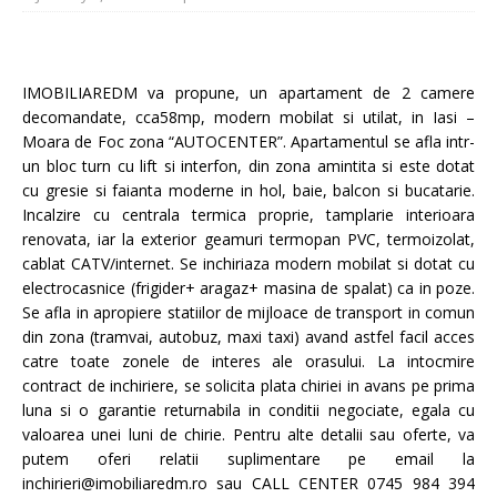
IMOBILIAREDM va propune, un apartament de 2 camere
decomandate, cca58mp, modern mobilat si utilat, in Iasi –
Moara de Foc zona “AUTOCENTER”. Apartamentul se afla intr-
un bloc turn cu lift si interfon, din zona amintita si este dotat
cu gresie si faianta moderne in hol, baie, balcon si bucatarie.
Incalzire cu centrala termica proprie, tamplarie interioara
renovata, iar la exterior geamuri termopan PVC, termoizolat,
cablat CATV/internet. Se inchiriaza modern mobilat si dotat cu
electrocasnice (frigider+ aragaz+ masina de spalat) ca in poze.
Se afla in apropiere statiilor de mijloace de transport in comun
din zona (tramvai, autobuz, maxi taxi) avand astfel facil acces
catre toate zonele de interes ale orasului. La intocmire
contract de inchiriere, se solicita plata chiriei in avans pe prima
luna si o garantie returnabila in conditii negociate, egala cu
valoarea unei luni de chirie. Pentru alte detalii sau oferte, va
putem oferi relatii suplimentare pe email la
inchirieri@imobiliaredm.ro sau CALL CENTER 0745 984 394