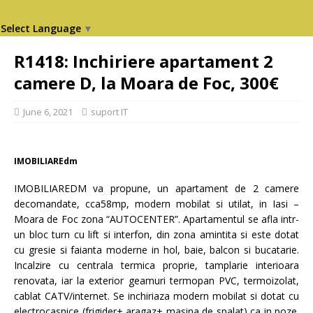
Select Language
▼
R1418: Inchiriere apartament 2
camere D, la Moara de Foc, 300€
June 6, 2021
suport IT
IMOBILIAREdm
IMOBILIAREDM va propune, un apartament de 2 camere
decomandate, cca58mp, modern mobilat si utilat, in Iasi –
Moara de Foc zona “AUTOCENTER”. Apartamentul se afla intr-
un bloc turn cu lift si interfon, din zona amintita si este dotat
cu gresie si faianta moderne in hol, baie, balcon si bucatarie.
Incalzire cu centrala termica proprie, tamplarie interioara
renovata, iar la exterior geamuri termopan PVC, termoizolat,
cablat CATV/internet. Se inchiriaza modern mobilat si dotat cu
electrocasnice (frigider+ aragaz+ masina de spalat) ca in poze.