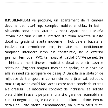
IMOBILIAREDM va propune, un apartament de 1 camera
decomandat, cca41mp, complet mobilat si utilat, in Iasi –
Alexandru zona “sens giratoriu Zimbru”. Apartamentul se afla
intr-un bloc turn cu lift si interfon din zona amintita si este
dotat cu gresie si faianta moderne in hol, baie si bucatarie.
Incalzire cu termoficare oras, instalatie aer conditionatm
tamplarie interioara lemn din constructie, iar la exterior
geamuri termopan PVC, termoizolat, cablat CATV/internet. Se
inchiriaza complet tineresc mobilat si dotat cu electrocasnice
relativ noi (frigider+ aragaz+ masina de spalat) ca in poze. Se
afla in imediata apropiere de pasaj O Bancila si a statiilor de
mijloace de transport in comun din zona (tramvai, autobuz,
maxi taxi) avand astfel facil acces catre toate zonele de interes
ale orasului. La intocmire contract de inchiriere, se solicita
plata chiriei in avans pe prima luna si o garantie returnabila in
conditii negociate, egale cu valoarea unei luni de chirie. Pentru
detalii sau alte oferte asemanatoare, va putem oferi relatii