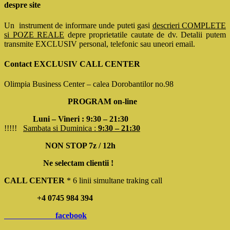
despre site
Un instrument de informare unde puteti gasi
descrieri COMPLETE
si POZE REALE
depre proprietatile cautate de dv. Detalii putem
transmite EXCLUSIV personal, telefonic sau uneori email.
Contact EXCLUSIV CALL CENTER
Olimpia Business Center – calea Dorobantilor no.98
PROGRAM on-line
Luni – Vineri : 9:30 – 21:30
!!!!!
Sambata si Duminica :
9:30 – 21:30
NON STOP 7z / 12h
Ne selectam clientii !
CALL CENTER
* 6 linii simultane traking call
+4 0745 984 394
facebook