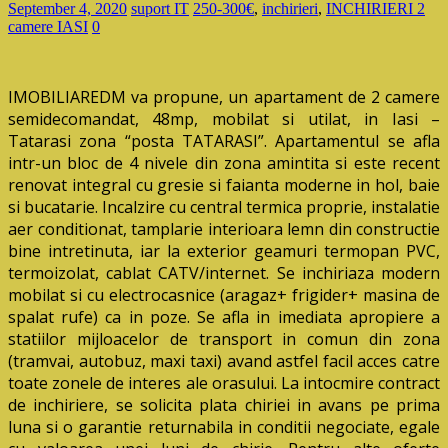
September 4, 2020
suport IT
250-300€
,
inchirieri
,
INCHIRIERI 2
camere IASI
0
IMOBILIAREDM va propune, un apartament de 2 camere
semidecomandat, 48mp, mobilat si utilat, in Iasi –
Tatarasi zona “posta TATARASI”. Apartamentul se afla
intr-un bloc de 4 nivele din zona amintita si este recent
renovat integral cu gresie si faianta moderne in hol, baie
si bucatarie. Incalzire cu central termica proprie, instalatie
aer conditionat, tamplarie interioara lemn din constructie
bine intretinuta, iar la exterior geamuri termopan PVC,
termoizolat, cablat CATV/internet. Se inchiriaza modern
mobilat si cu electrocasnice (aragaz+ frigider+ masina de
spalat rufe) ca in poze. Se afla in imediata apropiere a
statiilor mijloacelor de transport in comun din zona
(tramvai, autobuz, maxi taxi) avand astfel facil acces catre
toate zonele de interes ale orasului. La intocmire contract
de inchiriere, se solicita plata chiriei in avans pe prima
luna si o garantie returnabila in conditii negociate, egale