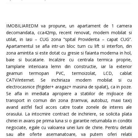
IMOBILIAREDM va propune, un apartament de 1 camera
decomandata, cca42mp, recent renovat, modern mobilat si
utilat, in Iasi – CUG zona “spital Providenta – capat CUG”.
Apartamentul se afla intr-un bloc turn cu lift si interfon, din
zona amintita si este dotat cu gresie si faianta moderna in hol,
baie si bucatarie. Incalzire cu centrala termica proprie,
tamplarie interioara lemn din constructie, iar la exterior
geamuri termopan PVC, termoizolat, LCD, cablat
CATV/internet. Se inchiriaza modern mobilat si cu
electrocasnice (frigider+ aragaz+ masina de spalat), ca in poze.
Se afla in imediata apropiere a statiilor de mijloace de
transport in comun din zona (tramvai, autobuz, maxi taxi)
avand astfel facil acces catre toate zonele de interes ale
orasului. La intocmire contract de inchiriere, se solicita plata
chiriei in avans pe prima luna si o garantie returnabila in conditii
negociate, egale cu valoarea unei luni de chirie. Pentru detalii
sau alte oferte asemanatoare, va putem oferi relatii