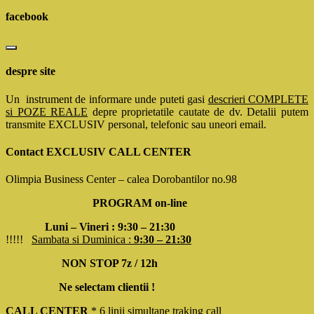
facebook
despre site
Un instrument de informare unde puteti gasi
descrieri COMPLETE
si POZE REALE
depre proprietatile cautate de dv. Detalii putem
transmite EXCLUSIV personal, telefonic sau uneori email.
Contact EXCLUSIV CALL CENTER
Olimpia Business Center – calea Dorobantilor no.98
PROGRAM on-line
Luni – Vineri : 9:30 – 21:30
!!!!!
Sambata si Duminica :
9:30 – 21:30
NON STOP 7z / 12h
Ne selectam clientii !
CALL CENTER
* 6 linii simultane traking call