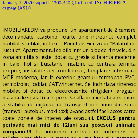
January 5, 2020
suport IT
300-350€
,
inchirieri
,
INCHIRIERI 2
camere IASI
0
IMOBILIAREDM va propune, un apartament de 2 camere
decomandate, cca56mp, foarte bine intretinut, complet
mobilat si utilat, in Iasi – Podul de Fier zona “Palatul de
Justitie”. Apartamentul se afla intr-un bloc de 4 nivele, din
zona amintita si este dotat cu gresie si faianta moderne
in baie, hol si bucatarie. Incalzire cu centrala termica
proprie, instalatie aer conditionat, tamplarie interioara
MDF moderna, iar la exterior geamuri termopan PVC,
termoizolat, cablat CATV/internet. Se inchiriaza tineresc
mobilat si dotat cu electrocasnice (frigider+ aragaz+
masina de spalat) ca in poze. Se afla in imediata apropiere
a statiilor de mijloace de transport in comun din zona
(tramvai, autobuz, maxi taxi) avand astfel facil acces catre
toate zonele de interes ale orasului.
EXCLUS pentru
perioade mai mici de 12luni sau posesori animale
companie!!!
. La intocmire contract de inchiriere, se