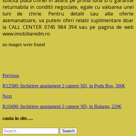
solicita plata chiriei in avans pe prima luna si o garantie
returnabila in conditii negociate, egale cu valoarea unei
luni de chirie. Pentru detalii sau alte oferte
asemanatoare, va putem oferi relatii suplimentare doar
la CALL CENTER 0745 984 394 sau pe pagina de web
www.imobiliaredm.ro
no images were found
Previous
R12580: Inchiriere apartament 2 camere SD, in Podu Ros, 300€
Next
R10496: Inchiriere apartament 2 camere SD, in Bularga, 220€
cauta in site….
Search
for: