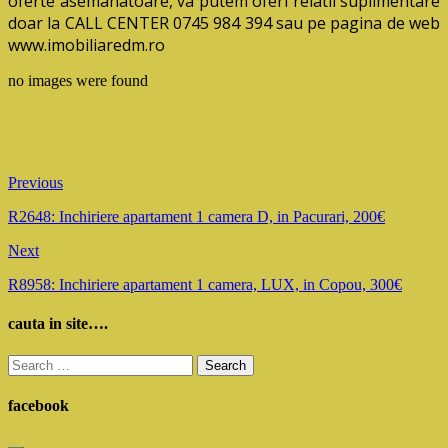
oferte asemanatoare, va putem oferi relatii suplimentare
doar la CALL CENTER 0745 984 394 sau pe pagina de web
www.imobiliaredm.ro
no images were found
Previous
R2648: Inchiriere apartament 1 camera D, in Pacurari, 200€
Next
R8958: Inchiriere apartament 1 camera, LUX, in Copou, 300€
cauta in site….
Search
for:
facebook