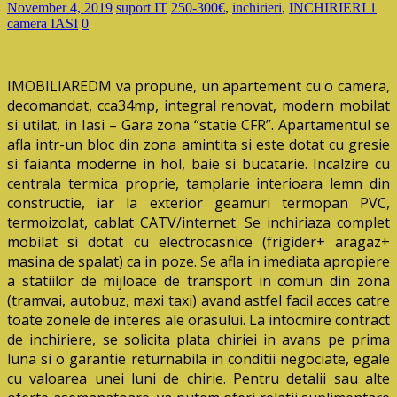
November 4, 2019
suport IT
250-300€
,
inchirieri
,
INCHIRIERI 1
camera IASI
0
IMOBILIAREDM va propune, un apartement cu o camera,
decomandat, cca34mp, integral renovat, modern mobilat
si utilat, in Iasi – Gara zona “statie CFR”. Apartamentul se
afla intr-un bloc din zona amintita si este dotat cu gresie
si faianta moderne in hol, baie si bucatarie. Incalzire cu
centrala termica proprie, tamplarie interioara lemn din
constructie, iar la exterior geamuri termopan PVC,
termoizolat, cablat CATV/internet. Se inchiriaza complet
mobilat si dotat cu electrocasnice (frigider+ aragaz+
masina de spalat) ca in poze. Se afla in imediata apropiere
a statiilor de mijloace de transport in comun din zona
(tramvai, autobuz, maxi taxi) avand astfel facil acces catre
toate zonele de interes ale orasului. La intocmire contract
de inchiriere, se solicita plata chiriei in avans pe prima
luna si o garantie returnabila in conditii negociate, egale
cu valoarea unei luni de chirie. Pentru detalii sau alte