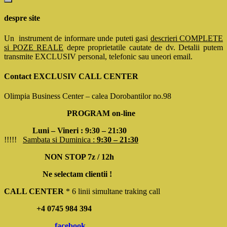
despre site
Un instrument de informare unde puteti gasi
descrieri COMPLETE
si POZE REALE
depre proprietatile cautate de dv. Detalii putem
transmite EXCLUSIV personal, telefonic sau uneori email.
Contact EXCLUSIV CALL CENTER
Olimpia Business Center – calea Dorobantilor no.98
PROGRAM on-line
Luni – Vineri : 9:30 – 21:30
!!!!!
Sambata si Duminica :
9:30 – 21:30
NON STOP 7z / 12h
Ne selectam clientii !
CALL CENTER
* 6 linii simultane traking call
+4 0745 984 394
facebook