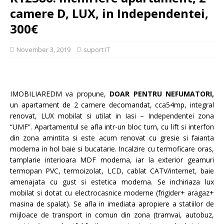
camere D, LUX, in Independentei,
300€
November 3, 2019
suport IT
IMOBILIAREDM va propune,
DOAR PENTRU NEFUMATORI,
un apartament de 2 camere decomandat, cca54mp, integral
renovat, LUX mobilat si utilat in Iasi – Independentei zona
“UMF”. Apartamentul se afla intr-un bloc turn, cu lift si interfon
din zona amintita si este acum renovat cu gresie si faianta
moderna in hol baie si bucatarie. Incalzire cu termoficare oras,
tamplarie interioara MDF moderna, iar la exterior geamuri
termopan PVC, termoizolat, LCD, cablat CATV/internet, baie
amenajata cu gust si estetica moderna. Se inchiriaza lux
mobilat si dotat cu electrocasnice moderne (frigider+ aragaz+
masina de spalat). Se afla in imediata apropiere a statiilor de
mijloace de transport in comun din zona (tramvai, autobuz,