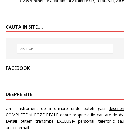
R12397: Inchiriere apartament 2 camere SD, in Tatarasi, 230€
CAUTA IN SITE….
FACEBOOK
DESPRE SITE
Un instrument de informare unde puteti gasi
descrieri
COMPLETE si POZE REALE
depre proprietatile cautate de dv.
Detalii putem transmite EXCLUSIV personal, telefonic sau
uneori email.