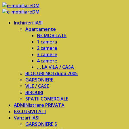
Inchirieri IASI
Apartamente
NE MOBILATE
1 camera
2 camere
3 camere
4 camere
… LA VILA / CASA
BLOCURI NOI dupa 2005
GARSONIERE
VILE / CASE
BIROURI
SPATII COMERCIALE
ADMINistrare PRIVATA
EXCLUSIVITATI
Vanzari IASI
GARSONIERE S