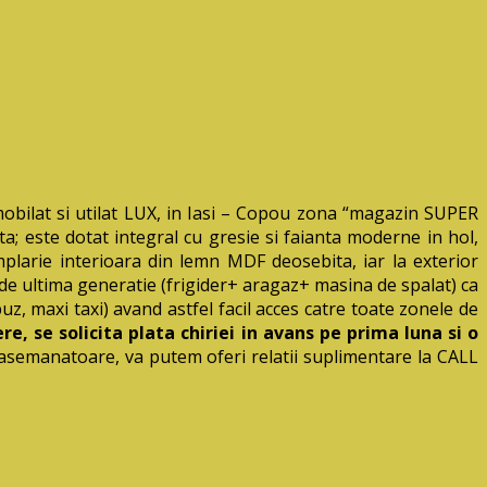
lat si utilat LUX, in Iasi – Copou zona “magazin SUPER
a; este dotat integral cu gresie si faianta moderne in hol,
amplarie interioara din lemn MDF deosebita, iar la exterior
de ultima generatie (frigider+ aragaz+ masina de spalat) ca
z, maxi taxi) avand astfel facil acces catre toate zonele de
re, se solicita plata chiriei in avans pe prima luna si o
 asemanatoare, va putem oferi relatii suplimentare la CALL