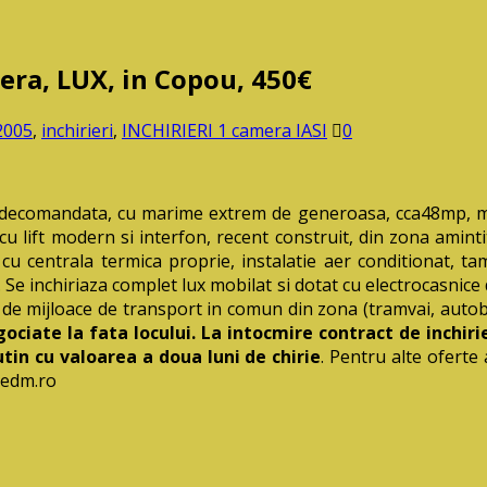
era, LUX, in Copou, 450€
2005
,
inchirieri
,
INCHIRIERI 1 camera IASI
0
comandata, cu marime extrem de generoasa, cca48mp, mobi
u lift modern si interfon, recent construit, din zona amintit
 cu centrala termica proprie, instalatie aer conditionat, t
e inchiriaza complet lux mobilat si dotat cu electrocasnice 
or de mijloace de transport in comun din zona (tramvai, autobu
ociate la fata locului. La intocmire contract de inchirie
tin cu valoarea a doua luni de chirie
. Pentru alte oferte
redm.ro