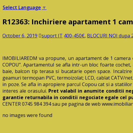
Select Language
▼
R12363: Inchiriere apartament 1 cam
October 6, 2019
suport IT
400-450€
,
BLOCURI NOI dupa 
IMOBILIAREDM va propune, un apartament de 1 camera de
COPOU”. Apartamentul se afla intr-un bloc foarte cochet, c
baie, balcon tip terasa si bucatarie open space. Incalzire
geamuri termopan PVC, termoizolat; LCD, cablat CATV/net. S
in poze. Se afla in apropiere parcul Copou cat si a statiil
interes ale orasului.
Pret valabil in anumite conditii neg
garantie returnabila in conditii negociate egale cel pu
CENTER 0745 984 394 sau pe pagina de web www.imobilia
no images were found