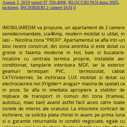
August 3, 2019
suport IT
350-400€
,
BLOCURI NOI dupa 2005
,
inchirieri
,
INCHIRIERI 2 camere IASI
0
IMOBILIAREDM va propune, un apartament de 2 camere
semidecomandate, cca46mp, modern mobilat si utilat, in
Iasi – Nicolina zona “PROFI”. Apartamentul se afla intr-un
bloc recent construit, din zona amintita si este dotat cu
gresie si faianta moderne in hol, baie si bucatarie.
Incalzire cu centrala termica proprie, instalatie aer
conditionat, tamplarie interioara MDF, iar la exterior
geamuri termopan PVC, termoizolat, cablat
CATV/internet. Se inchiriaza LUX mobilat si dotat cu
electrocasnice noi (frigider+ aragaz+ masina de spalat) ca
in poze. Se afla in imediata apropiere a statiilor de
mijloace de transport in comun din zona (tramvai,
autobuz, maxi taxi) avand astfel facil acces catre toate
zonele de interes ale orasului. La intocmire contract de
inchiriere, se solicita plata chiriei in avans pe prima luna
si o garantie returnabila in conditii negociate, egale cu