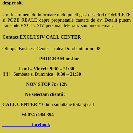
despre site
Un instrument de informare unde puteti gasi
descrieri COMPLETE
si POZE REALE
depre proprietatile cautate de dv. Detalii putem
transmite EXCLUSIV personal, telefonic sau uneori email.
Contact EXCLUSIV CALL CENTER
Olimpia Business Center – calea Dorobantilor no.98
PROGRAM on-line
Luni – Vineri : 9:30 – 21:30
!!!!!
Sambata si Duminica :
9:30 – 21:30
NON STOP 7z / 12h
Ne selectam clientii !
CALL CENTER
* 6 linii simultane traking call
+4 0745 984 394
facebook