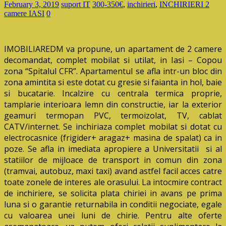
February 3, 2019
suport IT
300-350€
,
inchirieri
,
INCHIRIERI 2
camere IASI
0
IMOBILIAREDM va propune, un apartament de 2 camere
decomandat, complet mobilat si utilat, in Iasi – Copou
zona “Spitalul CFR”. Apartamentul se afla intr-un bloc din
zona amintita si este dotat cu gresie si faianta in hol, baie
si bucatarie. Incalzire cu centrala termica proprie,
tamplarie interioara lemn din constructie, iar la exterior
geamuri termopan PVC, termoizolat, TV, cablat
CATV/internet. Se inchiriaza complet mobilat si dotat cu
electrocasnice (frigider+ aragaz+ masina de spalat) ca in
poze. Se afla in imediata apropiere a Universitatii si al
statiilor de mijloace de transport in comun din zona
(tramvai, autobuz, maxi taxi) avand astfel facil acces catre
toate zonele de interes ale orasului. La intocmire contract
de inchiriere, se solicita plata chiriei in avans pe prima
luna si o garantie returnabila in conditii negociate, egale
cu valoarea unei luni de chirie. Pentru alte oferte