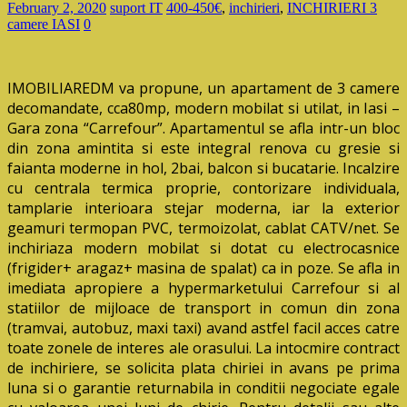
February 2, 2020
suport IT
400-450€
,
inchirieri
,
INCHIRIERI 3
camere IASI
0
IMOBILIAREDM va propune, un apartament de 3 camere
decomandate, cca80mp, modern mobilat si utilat, in Iasi –
Gara zona “Carrefour”. Apartamentul se afla intr-un bloc
din zona amintita si este integral renova cu gresie si
faianta moderne in hol, 2bai, balcon si bucatarie. Incalzire
cu centrala termica proprie, contorizare individuala,
tamplarie interioara stejar moderna, iar la exterior
geamuri termopan PVC, termoizolat, cablat CATV/net. Se
inchiriaza modern mobilat si dotat cu electrocasnice
(frigider+ aragaz+ masina de spalat) ca in poze. Se afla in
imediata apropiere a hypermarketului Carrefour si al
statiilor de mijloace de transport in comun din zona
(tramvai, autobuz, maxi taxi) avand astfel facil acces catre
toate zonele de interes ale orasului. La intocmire contract
de inchiriere, se solicita plata chiriei in avans pe prima
luna si o garantie returnabila in conditii negociate egale