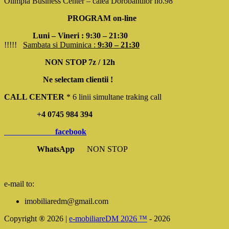
Olimpia Business Center – calea Dorobantilor no.98
PROGRAM on-line
Luni – Vineri : 9:30 – 21:30
!!!!!
Sambata si Duminica :
9:30 – 21:30
NON STOP 7z / 12h
Ne selectam clientii !
CALL CENTER
* 6 linii simultane traking call
+4 0745 984 394
facebook
WhatsApp
NON STOP
e-mail to:
imobiliaredm@gmail.com
Copyright ® 2026 |
e-mobiliareDM 2026 ™
- 2026