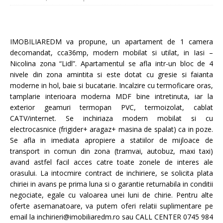
IMOBILIAREDM va propune, un apartament de 1 camera
decomandat, cca36mp, modern mobilat si utilat, in Iasi –
Nicolina zona “Lidl”. Apartamentul se afla intr-un bloc de 4
nivele din zona amintita si este dotat cu gresie si faianta
moderne in hol, baie si bucatarie. Incalzire cu termoficare oras,
tamplarie interioara moderna MDF bine intretinuta, iar la
exterior geamuri termopan PVC, termoizolat, cablat
CATV/internet. Se inchiriaza modern mobilat si cu
electrocasnice (frigider+ aragaz+ masina de spalat) ca in poze.
Se afla in imediata apropiere a statiilor de mijloace de
transport in comun din zona (tramvai, autobuz, maxi taxi)
avand astfel facil acces catre toate zonele de interes ale
orasului. La intocmire contract de inchiriere, se solicita plata
chiriei in avans pe prima luna si o garantie returnabila in conditii
negociate, egale cu valoarea unei luni de chirie. Pentru alte
oferte asemanatoare, va putem oferi relatii suplimentare pe
email la inchirieri@imobiliaredm.ro sau CALL CENTER 0745 984