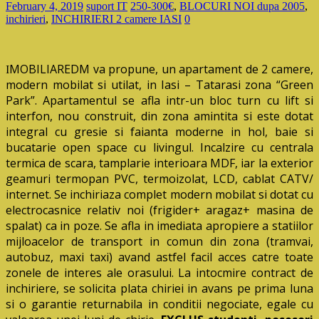
February 4, 2019
suport IT
250-300€
,
BLOCURI NOI dupa 2005
,
inchirieri
,
INCHIRIERI 2 camere IASI
0
MOBILIAREDM va propune, un apartament de 2 camere,
I
modern mobilat si utilat, in Iasi – Tatarasi zona “Green
Park”. Apartamentul se afla intr-un bloc turn cu lift si
interfon, nou construit, din zona amintita si este dotat
integral cu gresie si faianta moderne in hol, baie si
bucatarie open space cu livingul. Incalzire cu centrala
termica de scara, tamplarie interioara MDF, iar la exterior
geamuri termopan PVC, termoizolat, LCD, cablat CATV/
internet. Se inchiriaza complet modern mobilat si dotat cu
electrocasnice relativ noi (frigider+ aragaz+ masina de
spalat) ca in poze. Se afla in imediata apropiere a statiilor
mijloacelor de transport in comun din zona (tramvai,
autobuz, maxi taxi) avand astfel facil acces catre toate
zonele de interes ale orasului. La intocmire contract de
inchiriere, se solicita plata chiriei in avans pe prima luna
si o garantie returnabila in conditii negociate, egale cu