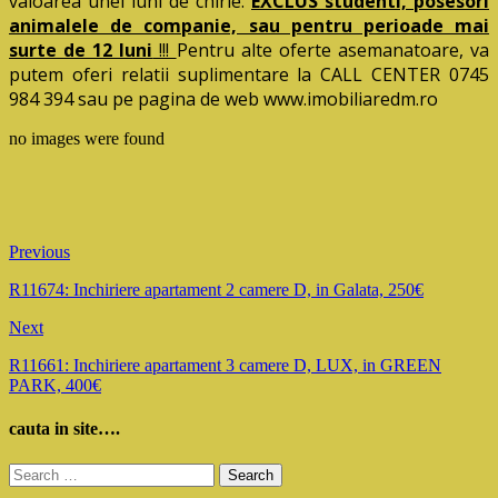
valoarea unei luni de chirie.
EXCLUS studenti, posesori
animalele de companie, sau pentru perioade mai
surte de 12 luni
!!!
Pentru alte oferte asemanatoare, va
putem oferi relatii suplimentare la CALL CENTER 0745
984 394 sau pe pagina de web www.imobiliaredm.ro
no images were found
Previous
R11674: Inchiriere apartament 2 camere D, in Galata, 250€
Next
R11661: Inchiriere apartament 3 camere D, LUX, in GREEN
PARK, 400€
cauta in site….
Search
for: