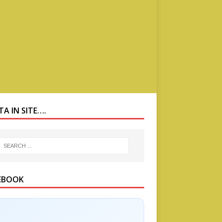
A IN SITE….
EBOOK