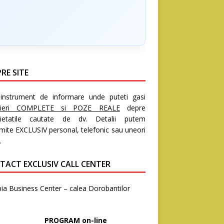
RE SITE
nstrument de informare unde puteti gasi
rieri COMPLETE si POZE REALE
depre
rietatile cautate de dv. Detalii putem
mite EXCLUSIV personal, telefonic sau uneori
.
TACT EXCLUSIV CALL CENTER
ia Business Center – calea Dorobantilor
8
OGRAM on-line