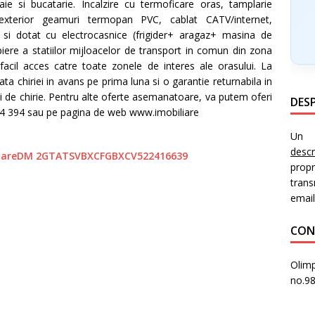
aie si bucatarie. Incalzire cu termoficare oras, tamplarie
 exterior geamuri termopan PVC, cablat CATV/internet,
 si dotat cu electrocasnice (frigider+ aragaz+ masina de
piere a statiilor mijloacelor de transport in comun din zona
facil acces catre toate zonele de interes ale orasului. La
lata chiriei in avans pe prima luna si o garantie returnabila in
ni de chirie. Pentru alte oferte asemanatoare, va putem oferi
DESP
84 394 sau pe pagina de web www.imobiliare
Un i
desc
prop
trans
email
CON
Olimp
no.9
PR