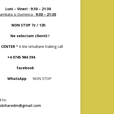
 – Vineri : 9:30 – 21:30
ambata si Duminica :
9:30 – 21:30
N STOP 7z / 12h
selectam clientii !
 CENTER
* 6 linii simultane traking call
 0745 984 394
acebook
hatsApp
NON STOP
l to:
obiliaredm@gmail.com