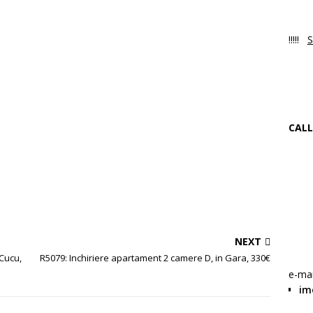
Luni
!!!!!
S
NO
Ne 
CALL
+4
f
W
NEXT
 Cucu,
R5079: Inchiriere apartament 2 camere D, in Gara, 330€
e-mai
im