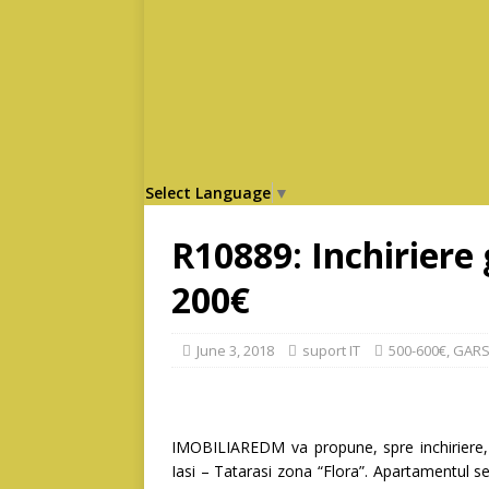
Select Language
▼
R10889: Inchiriere 
200€
June 3, 2018
suport IT
500-600€
,
GARS
IMOBILIAREDM va propune, spre inchiriere, 
Iasi – Tatarasi zona “Flora”. Apartamentul se a