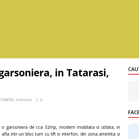
garsoniera, in Tatarasi,
CAUT
ONIERE
,
inchirieri
0
FAC
o garsoniera de cca 32mp, modern mobilata si utilata, in
fla intr-un bloc turn cu lift si interfon, din zona amintita si