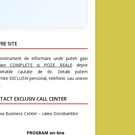
RE SITE
nstrument de informare unde puteti gasi
rieri COMPLETE si POZE REALE
depre
rietatile cautate de dv. Detalii putem
mite EXCLUSIV personal, telefonic sau uneori
.
TACT EXCLUSIV CALL CENTER
ia Business Center – calea Dorobantilor
8
OGRAM on-line