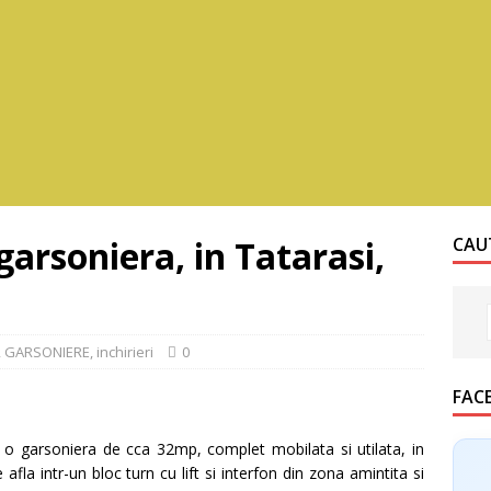
garsoniera, in Tatarasi,
CAUT
,
GARSONIERE
,
inchirieri
0
FAC
o garsoniera de cca 32mp, complet mobilata si utilata, in
afla intr-un bloc turn cu lift si interfon din zona amintita si