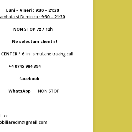
 – Vineri : 9:30 – 21:30
ambata si Duminica :
9:30 – 21:30
N STOP 7z / 12h
selectam clientii !
 CENTER
* 6 linii simultane traking call
 0745 984 394
acebook
hatsApp
NON STOP
l to:
obiliaredm@gmail.com