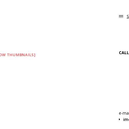
Luni
!!!!!
S
NO
Ne 
CALL
OW THUMBNAILS]
+4
f
W
e-mai
im