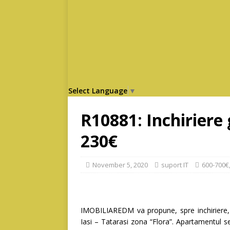
Select Language
▼
R10881: Inchiriere 
230€
November 5, 2020
suport IT
600-700€
IMOBILIAREDM va propune, spre inchiriere, 
Iasi – Tatarasi zona “Flora”. Apartamentul se 