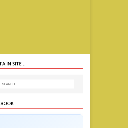
A IN SITE….
EBOOK