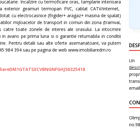
 bucatarie. Incalzire cu termoficare oras, tamplarie interioara
r la exterior geamuri termopan PVC, cablat CATV/internet,
i dotat cu electrocasnice (frigider+ aragaz+ masina de spalat)
tatiilor mijloacelor de transport in comun din zona (tramvai,
s catre toate zonele de interes ale orasului. La intocmire
ei in avans pe prima luna si o garantie returnabila in conditii
irie. Pentru detalii sau alte oferte asemanatoare, va putem
DESP
0745 984 394 sau pe pagina de web www.imobiliaredm.ro
Un i
desc
prop
trans
email
CON
Olimp
no.9
PR