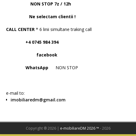
NON STOP 7z / 12h
Ne selectam clientii !
CALL CENTER
* 6 linii simultane traking call
+4 0745 984 394
facebook
WhatsApp
NON STOP
e-mail to:
imobiliaredm@gmail.com
Copyright ® 2026 |
e-mobiliareDM 2026 ™
- 2026