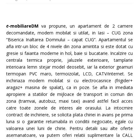
e
-mobiliareDM
va propune, un apartament de 2 camere
decomandate, modern mobilat si utilat, in Iasi – CUG zona
“Biserica Inaltarea Domnului – capat CUG”. Apartamentul se
afla intr-un bloc de 4 nivele din zona amintita si este dotat cu
gresie si faianta moderne in hol, baie si bucatarie. Incalzire cu
centrala termica proprie, jaluzele exterioare, tamplarie
interioara lemn stejar model deosebit, iar la exterior geamuri
termopan PVC maro, termoizolat, LCD, CATV/internet. Se
inchiriaza modern mobilat si cu electrocasnice (frigider+
aragaz+ masina de spalat), ca in poze. Se afla in imediata
apropiere a statiilor de mijloace de transport in comun din
zona (tramvai, autobuz, maxi taxi) avand astfel facil acces
catre toate zonele de interes ale orasului. La intocmire
contract de inchiriere, se solicita plata chiriei in avans pe prima
luna si o garantie returnabila in conditii negociate, egale cu
valoarea unei luni de chirie. Pentru detalii sau alte oferte
asemanatoare, va putem oferi relatii suplimentare la CALL