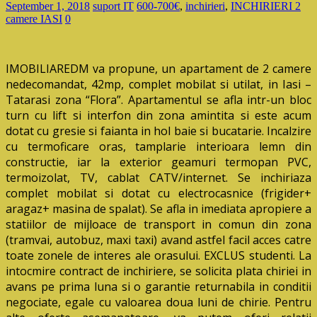
September 1, 2018
suport IT
600-700€
,
inchirieri
,
INCHIRIERI 2
camere IASI
0
IMOBILIAREDM va propune, un apartament de 2 camere
nedecomandat, 42mp, complet mobilat si utilat, in Iasi –
Tatarasi zona “Flora”. Apartamentul se afla intr-un bloc
turn cu lift si interfon din zona amintita si este acum
dotat cu gresie si faianta in hol baie si bucatarie. Incalzire
cu termoficare oras, tamplarie interioara lemn din
constructie, iar la exterior geamuri termopan PVC,
termoizolat, TV, cablat CATV/internet. Se inchiriaza
complet mobilat si dotat cu electrocasnice (frigider+
aragaz+ masina de spalat). Se afla in imediata apropiere a
statiilor de mijloace de transport in comun din zona
(tramvai, autobuz, maxi taxi) avand astfel facil acces catre
toate zonele de interes ale orasului. EXCLUS studenti. La
intocmire contract de inchiriere, se solicita plata chiriei in
avans pe prima luna si o garantie returnabila in conditii
negociate, egale cu valoarea doua luni de chirie. Pentru