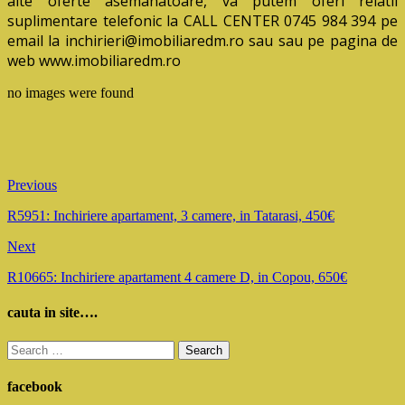
alte oferte asemanatoare, va putem oferi relatii
suplimentare telefonic la CALL CENTER 0745 984 394 pe
email la inchirieri@imobiliaredm.ro sau sau pe pagina de
web www.imobiliaredm.ro
no images were found
Previous
R5951: Inchiriere apartament, 3 camere, in Tatarasi, 450€
Next
R10665: Inchiriere apartament 4 camere D, in Copou, 650€
cauta in site….
Search
for:
facebook