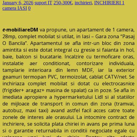
January 6, 2026
suport IT
250-300€
,
inchirieri
,
INCHIRIERI 1
camera IASI
0
e-
mobiliareDM
va propune, un apartament de 1 camera,
28mp, complet mobilat si utilat, in Iasi – Gara zona “Pasaj
O Bancila”. Apartamentul se afla intr-un bloc din zona
amintita si este dotat integral cu gresie si faianta in hol,
baie, balcon si bucatarie. Incalzire cu termoficare oras,
instalatie aer conditionat, contorizare individuala,
tamplarie interioara din lemn MDF, iar la exterior
geamuri termopan PVC, termoizolat, cablat CATV/net. Se
inchiriaza complet mobilat si dotat cu electrocasnice
(frigider+ aragaz+ masina de spalat) ca in poze. Se afla in
imediata apropiere a hypermarketului Lidl si al statiilor
de mijloace de transport in comun din zona (tramvai,
autobuz, maxi taxi) avand astfel facil acces catre toate
zonele de interes ale orasului. La intocmire contract de
inchiriere, se solicita plata chiriei in avans pe prima luna
si o garantie returnabila in conditii negociate egale cu