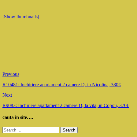
[Show thumbnails]
Previous
R10481: Inchiriere apartament 2 camere D, in Nicolina, 380€
Next
R9083: Inchiriere apartament 2 camere D, la vila, in Copou, 370€
cauta in site….
Search
for: