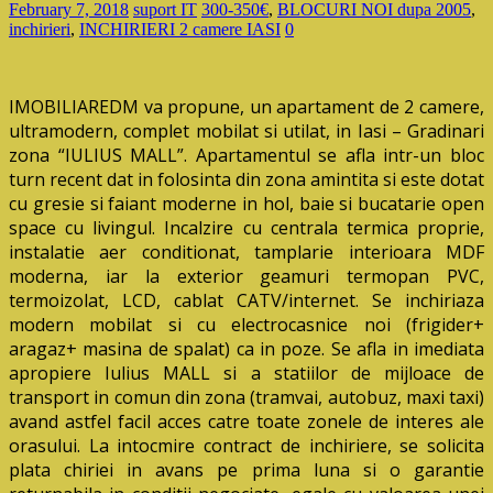
February 7, 2018
suport IT
300-350€
,
BLOCURI NOI dupa 2005
,
inchirieri
,
INCHIRIERI 2 camere IASI
0
IMOBILIAREDM va propune, un apartament de 2 camere,
ultramodern, complet mobilat si utilat, in Iasi – Gradinari
zona “IULIUS MALL”. Apartamentul se afla intr-un bloc
turn recent dat in folosinta din zona amintita si este dotat
cu gresie si faiant moderne in hol, baie si bucatarie open
space cu livingul. Incalzire cu centrala termica proprie,
instalatie aer conditionat, tamplarie interioara MDF
moderna, iar la exterior geamuri termopan PVC,
termoizolat, LCD, cablat CATV/internet. Se inchiriaza
modern mobilat si cu electrocasnice noi (frigider+
aragaz+ masina de spalat) ca in poze. Se afla in imediata
apropiere Iulius MALL si a statiilor de mijloace de
transport in comun din zona (tramvai, autobuz, maxi taxi)
avand astfel facil acces catre toate zonele de interes ale
orasului. La intocmire contract de inchiriere, se solicita
plata chiriei in avans pe prima luna si o garantie