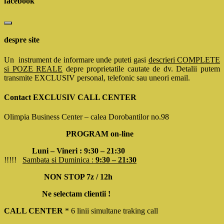
facebook
despre site
Un instrument de informare unde puteti gasi
descrieri COMPLETE
si POZE REALE
depre proprietatile cautate de dv. Detalii putem
transmite EXCLUSIV personal, telefonic sau uneori email.
Contact EXCLUSIV CALL CENTER
Olimpia Business Center – calea Dorobantilor no.98
PROGRAM on-line
Luni – Vineri : 9:30 – 21:30
!!!!!
Sambata si Duminica :
9:30 – 21:30
NON STOP 7z / 12h
Ne selectam clientii !
CALL CENTER
* 6 linii simultane traking call