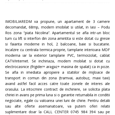
IMOBILIAREDM va propune, un apartament de 3 camere
decomandat, 68mp, modern imobilat si utilat, in Iasi – Podu
Ros zona “piata Nicolina”. Apartamentul se afla intr-un bloc
turn cu lift si interfon din zona amintita si este dotat cu gresie
si faianta moderne in hol, 2 balcoane, baie si bucatarie.
Incalzire cu centrala termica proprie, tamplarie interioara MDF
moderna iar la exterior tamplarie PVC, termoizolat, cablat
CATV/internet. Se inchiriaza, modern mobilat si dotat cu
electrocasnice (frigider+ aragaz+ masina de spalat) ca in poze.
Se afla in imediata apropiere a statiilor de mijloace de
transport in comun din zona (tramvai, autobuz, maxi taxi)
avand astfel facil acces catre toate zonele de interes ale
orasului. La intocmire contract de inchiriere, se solicita plata
chiriei in avans pe prima
luna si o garantie returnabila in conditii
negociate, egale cu valoarea unei luni de chirie. Pentru detalii
sau alte oferte asemanatoare, va putem oferi relatii
suplimentare doar la CALL CENTER 0745 984 394 sau pe