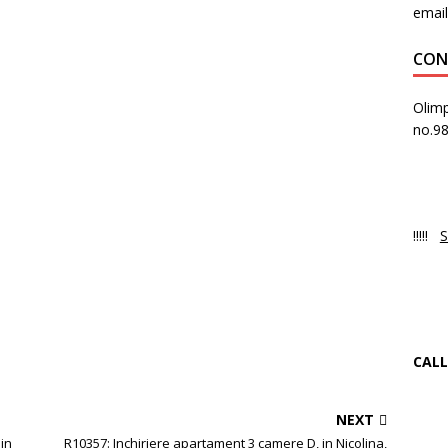
email
CON
Olimp
no.9
PR
Luni
!!!!!
S
NO
Ne 
CALL
+4
NEXT
in
R10357: Inchiriere apartament 3 camere D, in Nicolina,
f