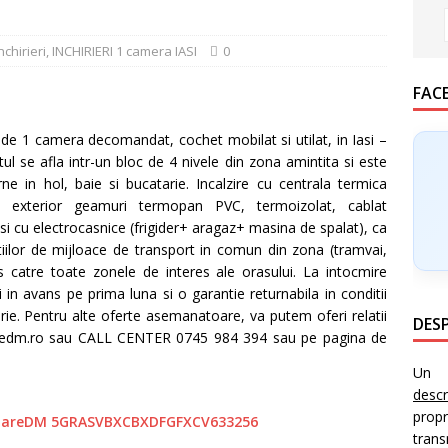
nchirieri
,
INCHIRIERI 1 camera IASI
0
FAC
1 camera decomandat, cochet mobilat si utilat, in Iasi –
l se afla intr-un bloc de 4 nivele din zona amintita si este
ne in hol, baie si bucatarie. Incalzire cu centrala termica
la exterior geamuri termopan PVC, termoizolat, cablat
si cu electrocasnice (frigider+ aragaz+ masina de spalat), ca
tiilor de mijloace de transport in comun din zona (tramvai,
s catre toate zonele de interes ale orasului. La intocmire
ei in avans pe prima luna si o garantie returnabila in conditii
rie. Pentru alte oferte asemanatoare, va putem oferi relatii
DESP
liaredm.ro sau CALL CENTER 0745 984 394 sau pe pagina de
Un i
desc
prop
trans