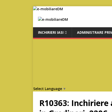
INCHIRIERI IASI
ADMINISTRARE PRI
Select Language
▼
R10363: Inchirier