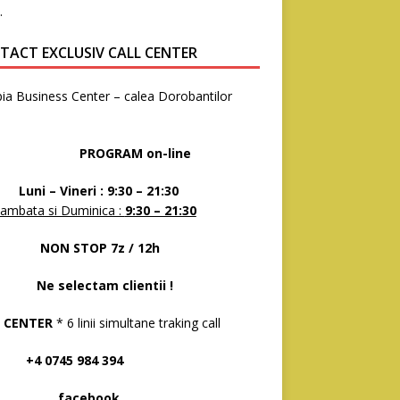
.
TACT EXCLUSIV CALL CENTER
ia Business Center – calea Dorobantilor
8
OGRAM on-line
 – Vineri : 9:30 – 21:30
ambata si Duminica :
9:30 – 21:30
N STOP 7z / 12h
selectam clientii !
 CENTER
* 6 linii simultane traking call
 0745 984 394
acebook