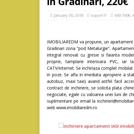
in Gradinari, 220€
January 30, 2018
suport IT
600-700€
,
i
IMOBILIAREDM va propune, un apartament de 
Gradinari zona “pod Metalurgie”. Apartamentu
integral renovat cu gresie si faianta moder
proprie, tamplarie interioara PVC, iar 
CATV/internet. Se inchiriaza complet mobilat 
in poze. Se afla in imediata apropiere a sta
autobuz, maxi taxi) avand astfel facil acce
contract de inchiriere, se solicita plata chiri
negociate, egale cu valoarea unei luni de chi
suplimentare pe email la inchirieri@imobi
web www.imobiliaredm.ro