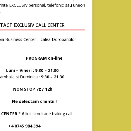
mite EXCLUSIV personal, telefonic sau uneori
.
TACT EXCLUSIV CALL CENTER
ia Business Center – calea Dorobantilor
8
OGRAM on-line
 – Vineri : 9:30 – 21:30
ambata si Duminica :
9:30 – 21:30
N STOP 7z / 12h
selectam clientii !
 CENTER
* 6 linii simultane traking call
 0745 984 394