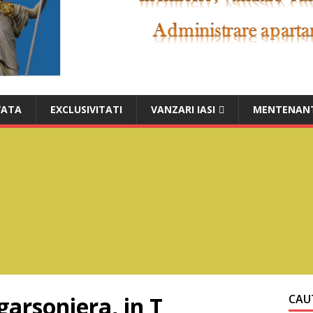
VATA
EXCLUSIVITATI
VANZARI IASI
MENTENANT
garsoniera, in T
CAUT