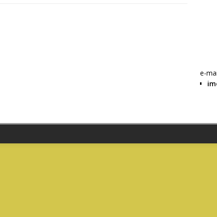
f
W
e-mai
im