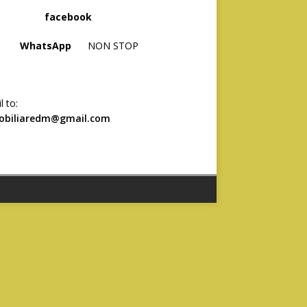
acebook
hatsApp
NON STOP
l to:
obiliaredm@gmail.com