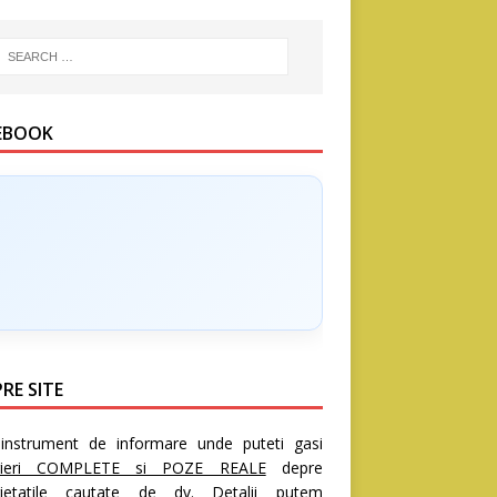
EBOOK
RE SITE
nstrument de informare unde puteti gasi
rieri COMPLETE si POZE REALE
depre
rietatile cautate de dv. Detalii putem