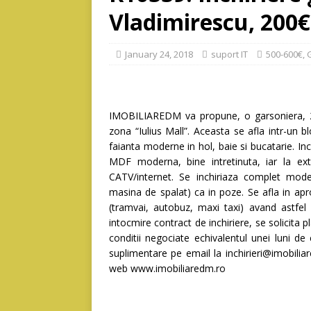
Vladimirescu, 200€
January 24, 2018
suport IT
500-600€
,
IMOBILIAREDM va propune, o garsoniera, 28
zona “Iulius Mall”. Aceasta se afla intr-un b
faianta moderne in hol, baie si bucatarie. In
MDF moderna, bine intretinuta, iar la e
CATV/internet. Se inchiriaza complet mode
masina de spalat) ca in poze. Se afla in apr
(tramvai, autobuz, maxi taxi) avand astfel 
intocmire contract de inchiriere, se solicita p
conditii negociate echivalentul unei luni de 
suplimentare pe email la inchirieri@imobi
web www.imobiliaredm.ro