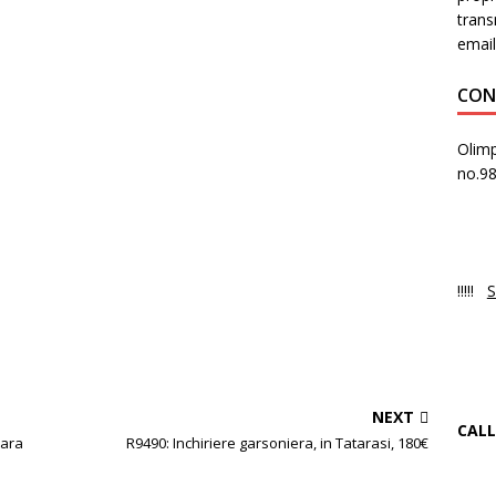
trans
email
CON
Olimp
no.9
PR
Luni
!!!!!
S
NO
Ne 
NEXT
CALL
oara
R9490: Inchiriere garsoniera, in Tatarasi, 180€
+4