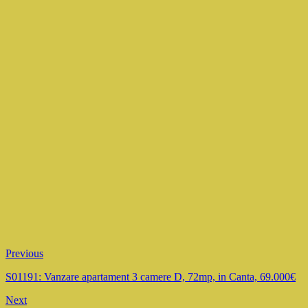
Previous
S01191: Vanzare apartament 3 camere D, 72mp, in Canta, 69.000€
Next