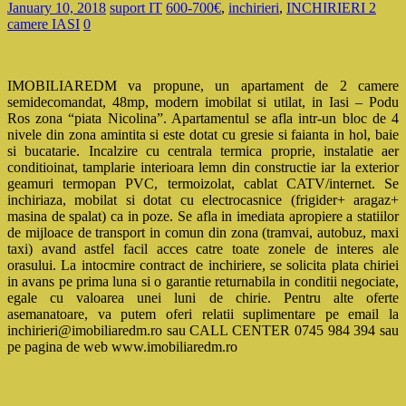
January 10, 2018
suport IT
600-700€
,
inchirieri
,
INCHIRIERI 2
camere IASI
0
IMOBILIAREDM va propune, un apartament de 2 camere
semidecomandat, 48mp, modern imobilat si utilat, in Iasi – Podu
Ros zona “piata Nicolina”. Apartamentul se afla intr-un bloc de 4
nivele din zona amintita si este dotat cu gresie si faianta in hol, baie
si bucatarie. Incalzire cu centrala termica proprie, instalatie aer
conditioinat, tamplarie interioara lemn din constructie iar la exterior
geamuri termopan PVC, termoizolat, cablat CATV/internet. Se
inchiriaza, mobilat si dotat cu electrocasnice (frigider+ aragaz+
masina de spalat) ca in poze. Se afla in imediata apropiere a statiilor
de mijloace de transport in comun din zona (tramvai, autobuz, maxi
taxi) avand astfel facil acces catre toate zonele de interes ale
orasului. La intocmire contract de inchiriere, se solicita plata chiriei
in avans pe prima
luna si o garantie returnabila in conditii negociate,
egale cu valoarea unei luni de chirie. Pentru alte oferte
asemanatoare, va putem oferi relatii suplimentare pe email la
inchirieri@imobiliaredm.ro sau CALL CENTER 0745 984 394 sau
pe pagina de web www.imobiliaredm.ro