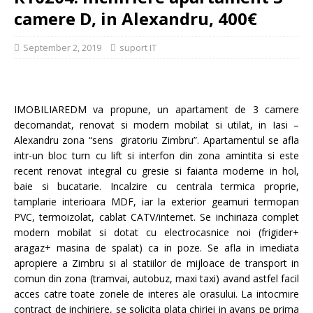
camere D, in Alexandru, 400€
September 2, 2019
suport IT
IMOBILIAREDM va propune, un apartament de 3 camere
decomandat, renovat si modern mobilat si utilat, in Iasi –
Alexandru zona “sens giratoriu Zimbru”. Apartamentul se afla
intr-un bloc turn cu lift si interfon din zona amintita si este
recent renovat integral cu gresie si faianta moderne in hol,
baie si bucatarie. Incalzire cu centrala termica proprie,
tamplarie interioara MDF, iar la exterior geamuri termopan
PVC, termoizolat, cablat CATV/internet. Se inchiriaza complet
modern mobilat si dotat cu electrocasnice noi (frigider+
aragaz+ masina de spalat) ca in poze. Se afla in imediata
apropiere a Zimbru si al statiilor de mijloace de transport in
comun din zona (tramvai, autobuz, maxi taxi) avand astfel facil
acces catre toate zonele de interes ale orasului. La intocmire
contract de inchiriere, se solicita plata chiriei in avans pe prima